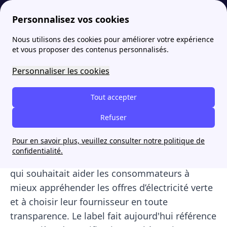
Personnalisez vos cookies
Nous utilisons des cookies pour améliorer votre expérience
papernest
Décrypter
Label VertVolt : un label pour bien choisir son électricité verte
et vous proposer des contenus personnalisés.
Label VertVolt : un label
Personnaliser les cookies
pour bien choisir son
Tout accepter
électricité verte
Refuser
Lancé en octobre 2021, le label VertVolt est né
Pour en savoir plus, veuillez consulter notre politique de
une initiative de l’Ademe (Agence de
confidentialité.
l'environnement et de la maîtrise de l'énergie)
qui souhaitait aider les consommateurs à
mieux appréhender les offres d’électricité verte
et à choisir leur fournisseur en toute
transparence. Le label fait aujourd'hui référence