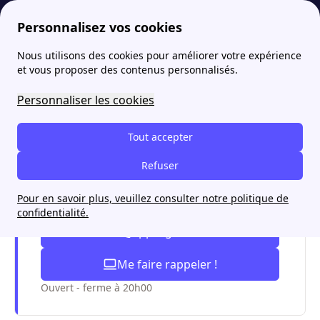
Personnalisez vos cookies
Nous utilisons des cookies pour améliorer votre expérience
papernest
Contrat électricité
Achat groupé électricité et gaz : démarches, prix et avantages
et vous proposer des contenus personnalisés.
Achat groupé électricité et
Personnaliser les cookies
gaz : démarches, prix et
Tout accepter
avantages
Refuser
Pour en savoir plus, veuillez consulter notre politique de
Je paye mon électricité moins chère
confidentialité.
Appel gratuit
Me faire rappeler !
Ouvert - ferme à 20h00