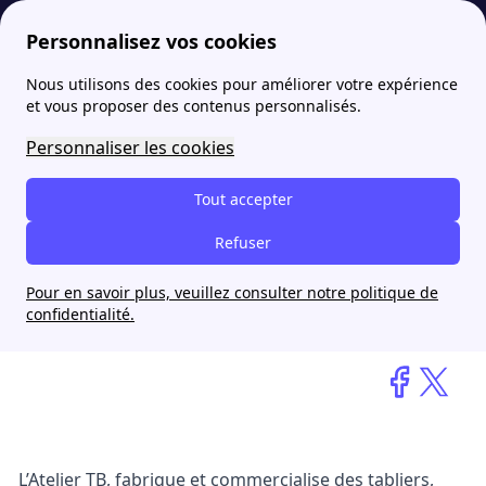
Personnalisez vos cookies
Nous utilisons des cookies pour améliorer votre expérience
papernest
blog
Le savoir-faire vosgien au service des chefs - Atelier TB
et vous proposer des contenus personnalisés.
Personnaliser les cookies
Le savoir-faire vosgien au
service des chefs - Atelier
Tout accepter
TB
Refuser
Pour en savoir plus, veuillez consulter notre politique de
Virgile Fanucci
confidentialité.
6 novembre 2025
L’Atelier TB
, fabrique et commercialise des tabliers,