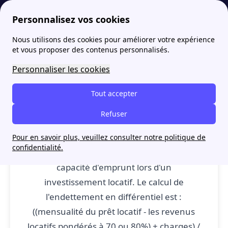
Personnalisez vos cookies
Nous utilisons des cookies pour améliorer votre expérience
papernest
Lexique de l'immobilier: définitions de A à C
Calcul en différentiel : définition
More
et vous proposer des contenus personnalisés.
Calcul en différentiel :
Personnaliser les cookies
définition
Tout accepter
Refuser
Calcul en différentiel
: Ce calcul est une
Pour en savoir plus, veuillez consulter notre politique de
confidentialité.
formule qui permet d'augmenter sa
capacité d'emprunt lors d'un
investissement locatif. Le calcul de
l'endettement en différentiel est :
((mensualité du prêt locatif - les revenus
locatifs pondérés à 70 ou 80%) + charges) /