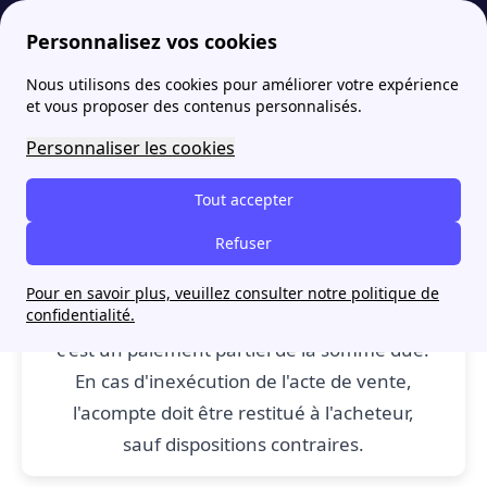
Personnalisez vos cookies
Nous utilisons des cookies pour améliorer votre expérience
papernest
Lexique de l'immobilier: définitions de A à C
Acompte : définition
More
et vous proposer des contenus personnalisés.
Acompte : définition
Personnaliser les cookies
Tout accepter
Refuser
Acompte
: Un acompte est une somme
d'argent versée au vendeur en cas
Pour en savoir plus, veuillez consulter notre politique de
confidentialité.
d'exécution différée du contrat de vente :
c'est un paiement partiel de la somme due.
En cas d'inexécution de l'acte de vente,
l'acompte doit être restitué à l'acheteur,
sauf dispositions contraires.