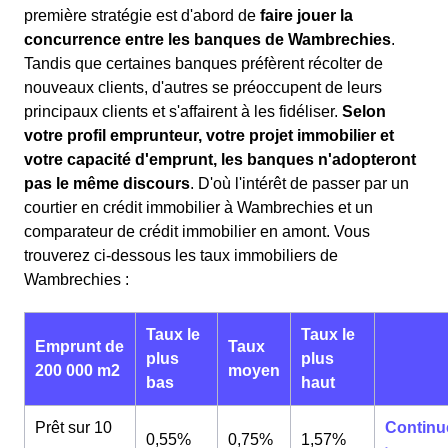
première stratégie est d'abord de
faire jouer la
concurrence entre les banques de Wambrechies
.
Tandis que certaines banques préfèrent récolter de
nouveaux clients, d'autres se préoccupent de leurs
principaux clients et s'affairent à les fidéliser.
Selon
votre profil emprunteur, votre projet immobilier et
votre capacité d'emprunt, les banques n'adopteront
pas le même discours
. D'où l'intérêt de passer par un
courtier en crédit immobilier à Wambrechies et un
comparateur de crédit immobilier en amont. Vous
trouverez ci-dessous les taux immobiliers de
Wambrechies :
Taux le
Taux le
Emprunt de
Taux
plus
plus
200 000 m2
moyen
bas
haut
Prêt sur 10
Continu
0,55%
0,75%
1,57%