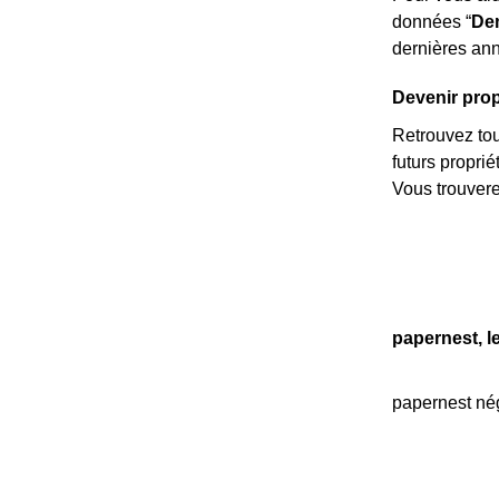
données “
Dem
dernières ann
Devenir propr
Retrouvez tous
futurs propri
Vous trouvere
papernest, l
papernest nég