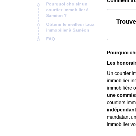
Comment trou
Pourquoi choisir un
courtier immobilier à
Saméon ?
Trouve
Obtenir le meilleur taux
immobilier à Saméon
FAQ
Pourquoi cho
Les honorair
Un courtier i
immobilier in
immobilière o
une commissi
courtiers imm
indépendant
mandatant un 
immobilier v