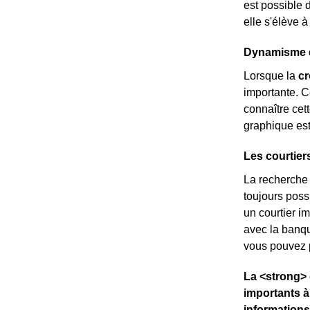
est possible 
elle s'élève 
Dynamisme d
Lorsque la
c
importante. C
connaître cett
graphique es
Les courtier
La recherche d
toujours possi
un courtier i
avec la banq
vous pouvez p
La <strong> 
importants à
informations