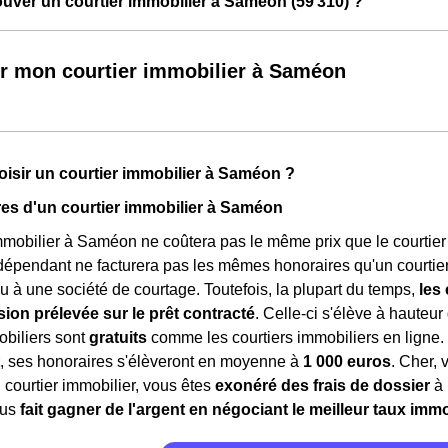
ver un courtier immobilier à Saméon (59 310) ?
r mon courtier immobilier à Saméon
isir un courtier immobilier à Saméon ?
es d'un courtier immobilier à Saméon
mmobilier à Saméon ne coûtera pas le même prix que le courtier i
dépendant ne facturera pas les mêmes honoraires qu'un courtie
u à une société de courtage. Toutefois, la plupart du temps,
les
on prélevée sur le prêt contracté
. Celle-ci s'élève à hauteur 
obiliers sont
gratuits
comme les courtiers immobiliers en ligne
, ses honoraires s'élèveront en moyenne à
1 000 euros
. Cher, 
courtier immobilier, vous êtes
exonéré des frais de dossier
à 
ous
fait gagner de l'argent en négociant le meilleur taux immo