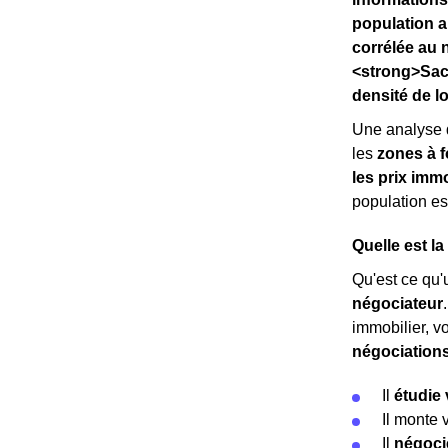
population a
corrélée au 
<strong>Sach
densité de l
Une analyse 
les
zones à f
les prix immo
population es
Quelle est l
Qu'est ce qu'u
négociateur
immobilier, v
négociation
Il
étudie 
Il monte 
Il
négoci