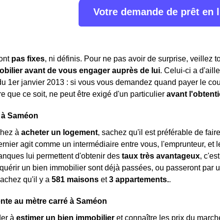
Votre demande de prêt en 
sont
pas fixes
, ni définis. Pour ne pas avoir de surprise, veillez 
obilier avant de vous engager auprès de lui
. Celui-ci a d'ail
 du 1er janvier 2013 : si vous vous demandez quand payer le cou
 que ce soit, ne peut être exigé d'un particulier
avant l'obtent
 à Saméon
chez à
acheter un logement
, sachez qu'il est préférable de fai
dernier agit comme un intermédiaire entre vous, l'emprunteur, et
nques lui permettent d'obtenir des
taux très avantageux
, c'e
quérir un bien immobilier sont déjà passées, ou passeront par un
sachez qu'il y a
581 maisons
et
3 appartements.
.
ente au mètre carré à Saméon
der à
estimer un bien immobilier
et connaître les prix du marché