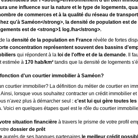
ura une influence sur la nature et le type de logements, qu
nombre de commerces et à la qualité du réseau de transpor
ez qu'à Saméon</strong>, la densité de population est de 
ogements est de <strong>1 log./ha</strong>.
de la
densité de la population en France
révèle de fortes dispa
orte concentration représentent souvent des bassins d'emp
biliers
qui répondent à la
loi de l'offre et de la demande
. Il 
t estimée à
170 hab/km²
tandis que la densité de logements s'
a fonction d'un courtier immobilier à Saméon?
n courtier immobilier? La définition du métier de courtier en immob
. Ainsi, lorsque vous souhaitez contracter un crédit immobilier e
ous n'avez plus à démarcher seul :
c'est lui qui gère toutes l
s
. Voici en quelques étapes quel est le rôle du courtier immobilie
votre situation financière
à travers le prisme de votre profil e
votre
dossier de prêt
e
auprès de ses banques partenaires
le meilleur crédit possib