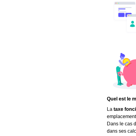
Quel est le 
La
taxe fonc
emplacement. C
Dans le cas 
dans ses calcu