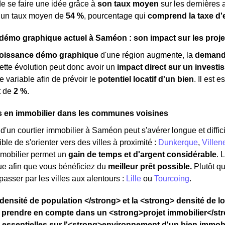
de se faire une idée grâce à
son taux moyen
sur les dernières a
à un taux moyen de
54 %
, pourcentage qui
comprend la taxe d
émo graphique actuel à Saméon : son impact sur les proje
roissance démo graphique
d'une région augmente, la
demand
ette évolution peut donc avoir un
impact direct sur un investi
e variable afin de prévoir le
potentiel locatif d'un bien
. Il est
t de
2 %
.
s en immobilier dans les communes voisines
'un courtier immobilier à Saméon peut s'avérer longue et difficil
ble de s'orienter vers des villes à proximité :
Dunkerque
,
Ville
mmobilier permet un
gain de temps et d'argent considérable
. 
ue afin que vous bénéficiez du
meilleur prêt possible.
Plutôt q
asser par les villes aux alentours :
Lille
ou
Tourcoing
.
densité de population </strong> et la <strong> densité de 
 prendre en compte dans un <strong>projet immobilier</str
 essentielles sur l'<strong>environnement d'un bien immobil