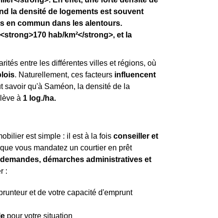
and la densité de logements est souvent
ts en commun dans les alentours.
<strong>170 hab/km²</strong>, et la
rités entre les différentes villes et régions, où
lois
. Naturellement, ces facteurs
influencent
faut savoir qu'à Saméon, la densité de la
élève à
1 log./ha.
ilier est simple : il est à la fois
conseiller et
t que vous mandatez un courtier en prêt
es demandes, démarches administratives et
r :
mprunteur et de votre capacité d'emprunt
le
pour votre situation