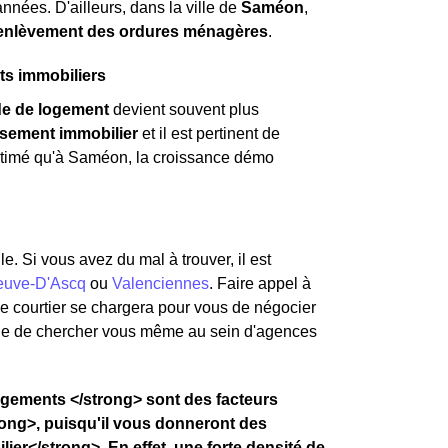
nnées. D'ailleurs, dans la ville de
Saméon
,
'enlèvement des ordures ménagères
.
ts immobiliers
e de logement
devient souvent plus
ssement immobilier
et il est pertinent de
 estimé qu'à Saméon, la croissance démo
e. Si vous avez du mal à trouver, il est
neuve-D'Ascq
ou
Valenciennes
. Faire appel à
Le courtier se chargera pour vous de négocier
ue de chercher vous même au sein d'agences
logements </strong> sont des facteurs
ong>, puisqu'il vous donneront des
ier</strong>. En effet, une forte densité de