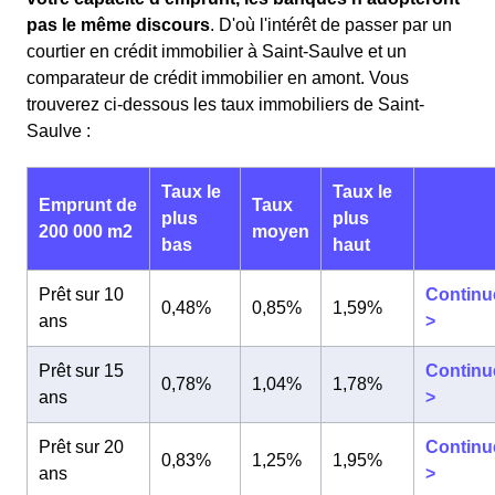
pas le même discours
. D'où l'intérêt de passer par un
courtier en crédit immobilier à Saint-Saulve et un
comparateur de crédit immobilier en amont. Vous
trouverez ci-dessous les taux immobiliers de Saint-
Saulve :
Taux le
Taux le
Emprunt de
Taux
plus
plus
200 000 m2
moyen
bas
haut
Prêt sur 10
Continu
0,48%
0,85%
1,59%
ans
>
Prêt sur 15
Continu
0,78%
1,04%
1,78%
ans
>
Prêt sur 20
Continu
0,83%
1,25%
1,95%
ans
>