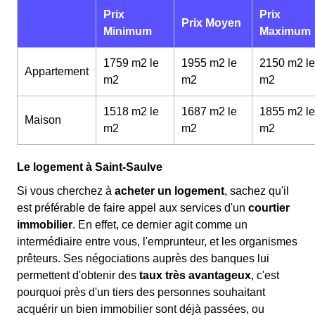
Prix
Prix
Prix Moyen
Minimum
Maximum
1759 m2 le
1955 m2 le
2150 m2 le
Appartement
m
2
m
2
m
2
1518 m2 le
1687 m2 le
1855 m2 le
Maison
m
2
m
2
m
2
Le logement à Saint-Saulve
Si vous cherchez à
acheter un logement
, sachez qu'il
est préférable de faire appel aux services d'un
courtier
immobilier
. En effet, ce dernier agit comme un
intermédiaire entre vous, l'emprunteur, et les organismes
prêteurs. Ses négociations auprès des banques lui
permettent d'obtenir des
taux très avantageux
, c'est
pourquoi près d'un tiers des personnes souhaitant
acquérir un bien immobilier sont déjà passées, ou