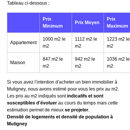
Tableau ci-dessous :
Prix
Prix
Prix Moyen
Minimum
Maximum
1000 m2 le
1112 m2 le
1223 m2 le
Appartement
m
2
m
2
m
2
847 m2 le
942 m2 le
1036 m2 le
Maison
m
2
m
2
m
2
Si vous avez l'intention d'acheter un bien immobilier à
Mutigney, nous avons estimé pour vous les prix au m
2
.
Les prix au m
2
indiqués sont
indicatifs et sont
susceptibles d'évoluer
au cours du temps mais cette
estimation permet de mieux
se projeter
.
Densité de logements et densité de population à
Mutigney