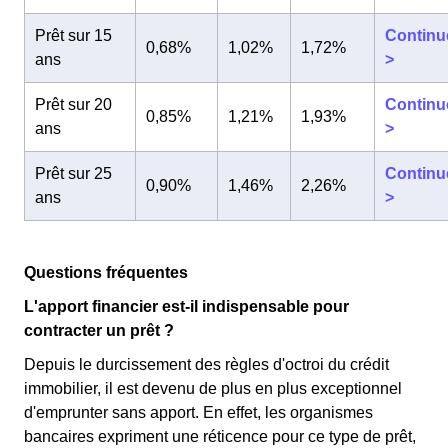
Prêt sur 15
Continu
0,68%
1,02%
1,72%
ans
>
Prêt sur 20
Continu
0,85%
1,21%
1,93%
ans
>
Prêt sur 25
Continu
0,90%
1,46%
2,26%
ans
>
Questions fréquentes
L'apport financier est-il indispensable pour
contracter un prêt ?
Depuis le durcissement des règles d'octroi du crédit
immobilier, il est devenu de plus en plus exceptionnel
d'emprunter sans apport. En effet, les organismes
bancaires expriment une réticence pour ce type de prêt,