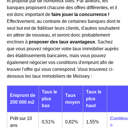
et proposé par de nombreux sites. Par ailleurs, les
banques proposent chacune des offres différentes, et il
est donc important de
faire jouer la concurrence !
Effectivement, au contraire de certaines banques dont le
seul but est de fidéliser leurs clients, d'autres souhaitent
en attirer de nouveau, et seront donc probablement
enclines à
proposer des taux avantageux
. Sachez
que vous pouvez négocier votre taux immobilier auprès
des établissements bancaires, mais vous pouvez
également négocier vos conditions d'emprunt afin de
trouver l'offre qui vous correspond. Vous trouverez ci-
dessous les taux immobiliers de Moissey :
Taux le
Taux le
Emprunt de
Taux
plus
plus
200 000 m2
moyen
bas
haut
Prêt sur 10
Continu
0,51%
0,82%
1,55%
ans
>