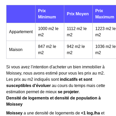
Prix
Prix
Prix Moyen
Minimum
Maximum
1000 m2 le
1112 m2 le
1223 m2 le
Appartement
m
2
m
2
m
2
847 m2 le
942 m2 le
1036 m2 le
Maison
m
2
m
2
m
2
Si vous avez l'intention d'acheter un bien immobilier à
Moissey, nous avons estimé pour vous les prix au m
2
.
Les prix au m
2
indiqués sont
indicatifs et sont
susceptibles d'évoluer
au cours du temps mais cette
estimation permet de mieux
se projeter
.
Densité de logements et densité de population à
Moissey
Moissey
a une densité de logements de
<1 log./ha
et