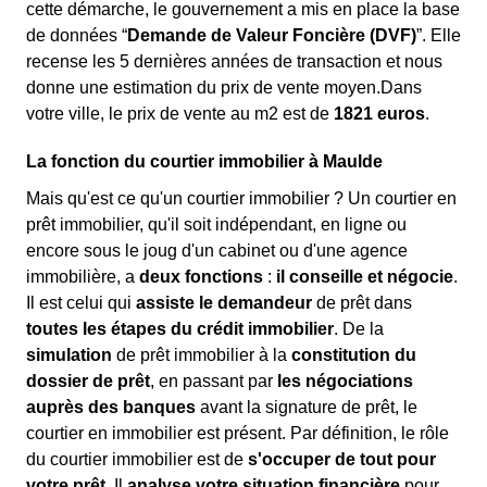
cette démarche, le gouvernement a mis en place la base
de données “
Demande de Valeur Foncière (DVF)
”. Elle
recense les 5 dernières années de transaction et nous
donne une estimation du prix de vente moyen.Dans
votre ville, le prix de vente au m
2
est de
1821 euros
.
La fonction du courtier immobilier à Maulde
Mais qu'est ce qu'un courtier immobilier ? Un courtier en
prêt immobilier, qu'il soit indépendant, en ligne ou
encore sous le joug d'un cabinet ou d'une agence
immobilière, a
deux fonctions
:
il conseille et négocie
.
Il est celui qui
assiste le demandeur
de prêt dans
toutes les étapes du crédit immobilier
. De la
simulation
de prêt immobilier à la
constitution du
dossier de prêt
, en passant par
les négociations
auprès des banques
avant la signature de prêt, le
courtier en immobilier est présent. Par définition, le rôle
du courtier immobilier est de
s'occuper de tout pour
votre prêt
. Il
analyse votre situation financière
pour