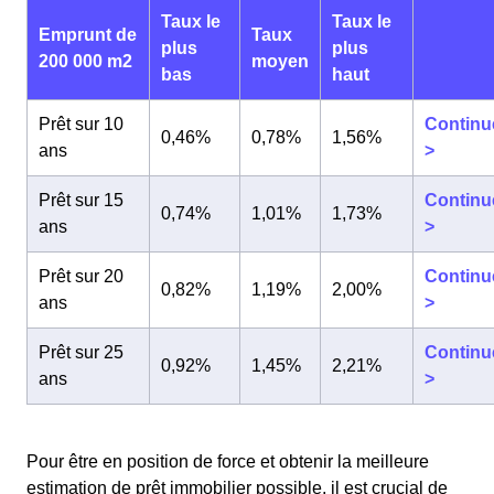
Taux le
Taux le
Emprunt de
Taux
plus
plus
200 000 m2
moyen
bas
haut
Prêt sur 10
Continu
0,46%
0,78%
1,56%
ans
>
Prêt sur 15
Continu
0,74%
1,01%
1,73%
ans
>
Prêt sur 20
Continu
0,82%
1,19%
2,00%
ans
>
Prêt sur 25
Continu
0,92%
1,45%
2,21%
ans
>
Pour être en position de force et obtenir la meilleure
estimation de prêt immobilier possible, il est crucial de