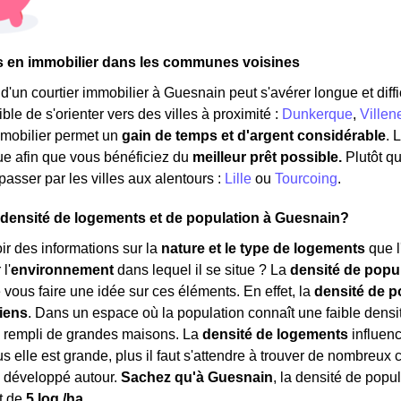
s en immobilier dans les communes voisines
'un courtier immobilier à Guesnain peut s'avérer longue et diffic
ble de s'orienter vers des villes à proximité :
Dunkerque
,
Ville
mmobilier permet un
gain de temps et d'argent considérable
. 
ue afin que vous bénéficiez du
meilleur prêt possible.
Plutôt q
asser par les villes aux alentours :
Lille
ou
Tourcoing
.
a densité de logements et de population à Guesnain?
r des informations sur la
nature et le type de logements
que l
l'
environnement
dans lequel il se situe ? La
densité de popu
 vous faire une idée sur ces éléments. En effet, la
densité de p
iens
. Dans un espace où la population connaît une faible densité
, rempli de grandes maisons. La
densité de logements
influenc
us elle est grande, plus il faut s'attendre à trouver de nombreu
développé autour.
Sachez qu'à Guesnain
, la densité de popu
t de
5 log./ha
.