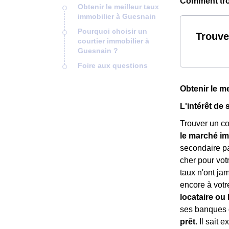
Comment trou
Obtenir le meilleur taux
immobilier à Guesnain
Pourquoi choisir un
Trouve
courtier immobilier à
Guesnain ?
Foire aux questions
Obtenir le m
L'intérêt de 
Trouver un co
le marché im
secondaire p
cher pour votr
taux n'ont ja
encore à vot
locataire ou 
ses banques d
prêt
. Il sait