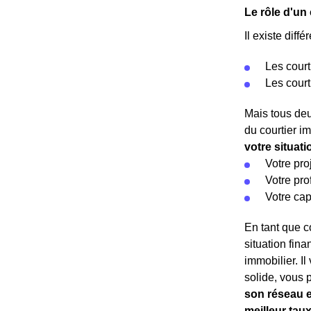
Le rôle d'un
Il existe diffé
Les court
Les court
Mais tous deu
du courtier i
votre situat
Votre pro
Votre pro
Votre cap
En tant que co
situation fina
immobilier. I
solide, vous 
son réseau e
meilleur tau