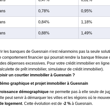
 ans
0,78%
0,95%
 ans
0,84%
1,18%
 ans
0,88%
1,49%
ir les banques de Guesnain n'est néanmoins pas la seule soluti
 comportement financier qui pourrait rendre la banque frileuse 
des dépenses excessives. Pour votre crédit immobilier en ligne, p
alculette de prêt immobilier, simulateur de crédit immobilier).
isir un courtier immobilier à Guesnain ?
émo graphique et projet immobilier à Guesnain
roissance démographique
ne permette pas à elle seule de ju
elle peut servir à démarquer les villes et les régions où le mouv
de logement
. Cette évolution est de
-2 %
à Guesnain.