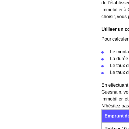
de l'établisse
immobilier à 
choisir, vou
Utiliser un 
Pour calculer
Le montan
La durée 
Le taux d
Le taux 
En effectuant
Guesnain, vo
immobilier, e
N'hésitez pas
Emprunt de
Prêt sur 10