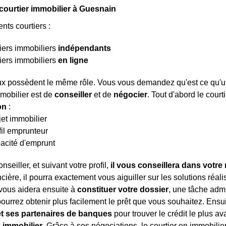
 courtier immobilier à Guesnain
rents courtiers :
iers immobiliers
indépendants
iers immobiliers
en ligne
x possèdent le même rôle. Vous vous demandez qu'est ce qu'un co
mmobilier est de
conseiller
et de
négocier
. Tout d'abord le court
ion
:
jet immobilier
fil emprunteur
acité d'emprunt
nseiller, et suivant votre profil,
il vous conseillera dans votre
ncière, il pourra exactement vous aiguiller sur les solutions réali
l vous aidera ensuite à
constituer votre dossier
, une tâche admi
pourrez obtenir plus facilement le prêt que vous souhaitez. Ensui
t ses partenaires de banques
pour trouver le crédit le plus 
x immobilier
. Grâce à ses négociations, le courtier en immobili