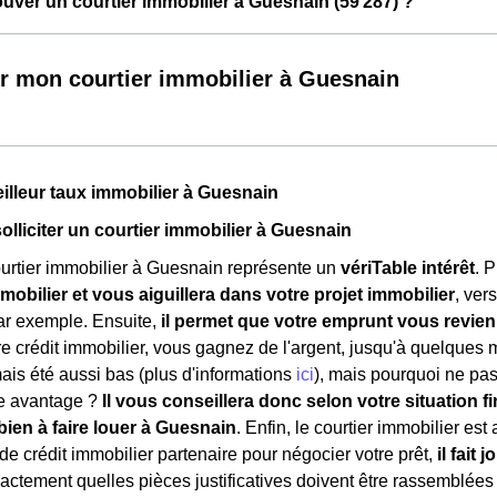
ver un courtier immobilier à Guesnain (59 287) ?
r mon courtier immobilier à Guesnain
eilleur taux immobilier à Guesnain
solliciter un courtier immobilier à Guesnain
urtier immobilier à Guesnain représente un
vériTable intérêt
. 
mobilier et vous aiguillera dans votre projet immobilier
, ver
ar exemple. Ensuite,
il permet que votre emprunt vous revie
e crédit immobilier, vous gagnez de l'argent, jusqu'à quelques mi
mais été aussi bas (plus d'informations
ici
), mais pourquoi ne pas 
re avantage ?
Il vous conseillera donc selon votre situation fi
bien à faire louer à Guesnain
. Enfin, le courtier immobilier est
e crédit immobilier partenaire pour négocier votre prêt,
il fait
 exactement quelles pièces justificatives doivent être rassemblées