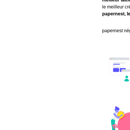
le meilleur c
papernest, l
papernest nég