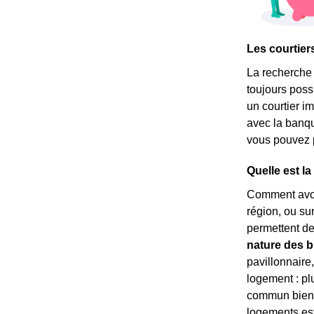
Les courtier
La recherche d
toujours possi
un courtier i
avec la banq
vous pouvez p
Quelle est l
Comment avoi
région, ou sur 
permettent de
nature des b
pavillonnaire
logement : pl
commun bien 
logements es