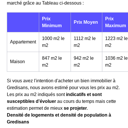
marché grâce au Tableau ci-dessous :
Prix
Prix
Prix Moyen
Minimum
Maximum
1000 m2 le
1112 m2 le
1223 m2 le
Appartement
m
2
m
2
m
2
847 m2 le
942 m2 le
1036 m2 le
Maison
m
2
m
2
m
2
Si vous avez l'intention d'acheter un bien immobilier à
Gredisans, nous avons estimé pour vous les prix au m
2
.
Les prix au m
2
indiqués sont
indicatifs et sont
susceptibles d'évoluer
au cours du temps mais cette
estimation permet de mieux
se projeter
.
Densité de logements et densité de population à
Gredisans