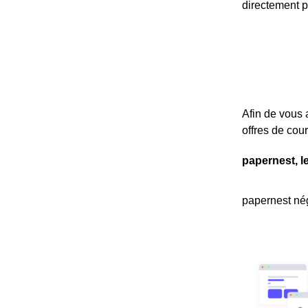
directement p
Afin de vous 
offres de cou
papernest, l
papernest nég