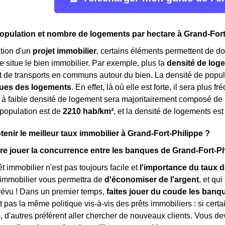
opulation et nombre de logements par hectare à Grand-Fort
tion d'un
projet immobilier
, certains éléments permettent de do
e situe le bien immobilier. Par exemple, plus la
densité de log
de transports en communs autour du bien. La densité de popul
ques des logements
. En effet, là où elle est forte, il sera plus
 à faible densité de logement sera majoritairement composé de
 population est de
2210 hab/km²
, et la densité de logements es
nir le meilleur taux immobilier à Grand-Fort-Philippe ?
e jouer la concurrence entre les banques de Grand-Fort-Ph
t immobilier n'est pas toujours facile et
l'importance du taux d
 immobilier vous permettra de
d'économiser de l'argent
, et qu
révu ! Dans un premier temps,
faites jouer du coude les banq
 pas la même politique vis-à-vis des prêts immobiliers : si cert
ts, d'autres préfèrent aller chercher de nouveaux clients. Vous