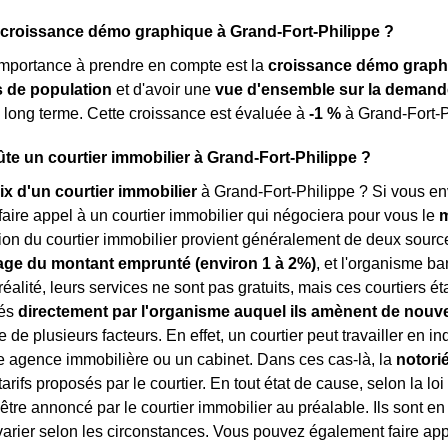
 croissance démo graphique à Grand-Fort-Philippe ?
importance à prendre en compte est la
croissance démo graph
de population
et d'avoir une
vue d'ensemble sur la demand
 long terme. Cette croissance est évaluée à
-1 %
à Grand-Fort-P
e un courtier immobilier à Grand-Fort-Philippe ?
ix d'un courtier immobilier
à Grand-Fort-Philippe ? Si vous env
aire appel à un courtier immobilier qui négociera pour vous le
m
on du courtier immobilier provient généralement de deux sources
ge du montant emprunté (environ 1 à 2%)
, et l'organisme ba
 réalité, leurs services ne sont pas gratuits, mais ces courtiers 
rés
directement par l'organisme auquel ils amènent de nouve
 de plusieurs facteurs. En effet, un courtier peut travailler en 
e agence immobilière ou un cabinet. Dans ces cas-là, la
notori
 tarifs proposés par le courtier. En tout état de cause, selon la lo
 être annoncé par le courtier immobilier au préalable. Ils sont 
rier selon les circonstances. Vous pouvez également faire appe