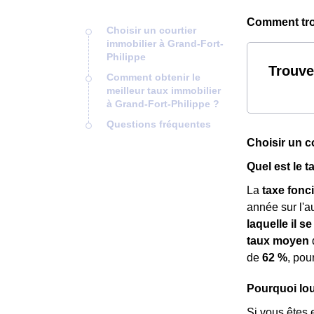
Comment trou
Choisir un courtier
immobilier à Grand-Fort-
Philippe
Trouve
Comment obtenir le
meilleur taux immobilier
à Grand-Fort-Philippe ?
Questions fréquentes
Choisir un c
Quel est le 
La
taxe fonc
année sur l'au
laquelle il se
taux moyen
d
de
62 %
, pou
Pourquoi lou
Si vous êtes 