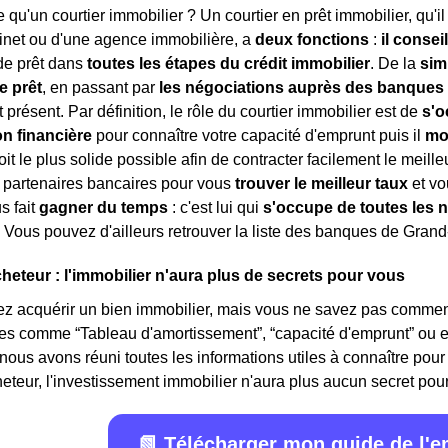
e qu'un courtier immobilier ? Un courtier en prêt immobilier, qu'i
inet ou d'une agence immobilière, a
deux fonctions
:
il consei
e prêt dans
toutes les étapes du crédit immobilier
. De la
sim
e prêt
, en passant par
les négociations auprès des banques
 présent. Par définition, le rôle du courtier immobilier est de
s'o
on financière
pour connaître votre capacité d'emprunt puis il
mo
oit le plus solide possible afin de contracter facilement le meilleu
 partenaires bancaires pour vous
trouver le meilleur taux
et vo
us fait
gagner du temps
: c'est lui qui
s'occupe de toutes les 
. Vous pouvez d'ailleurs retrouver la liste des banques de Grand
cheteur : l'immobilier n'aura plus de secrets pour vous
z acquérir un bien immobilier, mais vous ne savez pas comment
mes comme “Tableau d'amortissement”, “capacité d'emprunt” ou 
 nous avons réuni toutes les informations utiles à connaître pour 
eteur, l'investissement immobilier n'aura plus aucun secret pour v
📗 Télécharger mon guide de l'