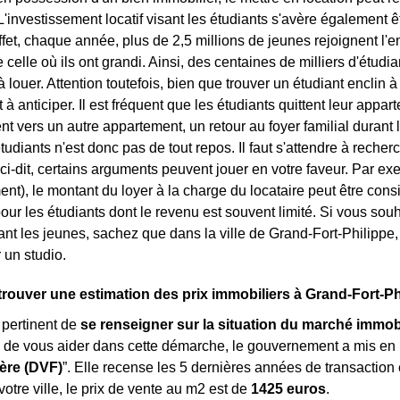
'investissement locatif visant les étudiants s'avère également êt
ffet, chaque année, plus de 2,5 millions de jeunes rejoignent 
e celle où ils ont grandi. Ainsi, des centaines de milliers d'étu
louer. Attention toutefois, bien que trouver un étudiant enclin à l
à anticiper. Il est fréquent que les étudiants quittent leur appar
vers un autre appartement, un retour au foyer familial durant l
tudiants n'est donc pas de tout repos. Il faut s'attendre à rech
ci-dit, certains arguments peuvent jouer en votre faveur. Par exe
ent), le montant du loyer à la charge du locataire peut être con
our les étudiants dont le revenu est souvent limité. Si vous sou
blant les jeunes, sachez que dans la ville de Grand-Fort-Philippe
 un studio.
ouver une estimation des prix immobiliers à Grand-Fort-Ph
s pertinent de
se renseigner sur la situation du marché immobi
n de vous aider dans cette démarche, le gouvernement a mis en
ère (DVF)
”. Elle recense les 5 dernières années de transaction
tre ville, le prix de vente au m
2
est de
1425 euros
.