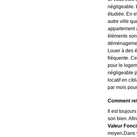
négligeable. L
étudiée. En e
autre ville qu
appartement à 
éléments sont 
déménagement 
Louer à des é
fréquente. Ce
pour le logem
négligeable p
locatif en ci
par mois pour
Comment retr
Il est toujour
son bien. Afi
Valeur Fonci
moyen.Dans vo