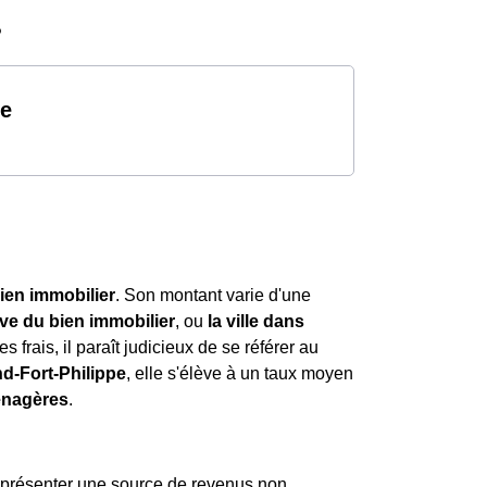
?
pe
ien immobilier
. Son montant varie d'une
ive du bien immobilier
, ou
la ville dans
s frais, il paraît judicieux de se référer au
d-Fort-Philippe
, elle s'élève à un taux moyen
énagères
.
représenter une source de revenus non