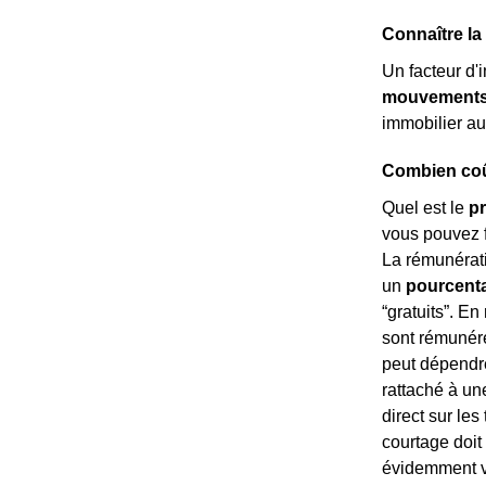
Connaître la
Un facteur d'
mouvements 
immobilier au
Combien coût
Quel est le
pr
vous pouvez f
La rémunérati
un
pourcenta
“gratuits”. En
sont rémuné
peut dépendre
rattaché à un
direct sur les
courtage doit
évidemment va