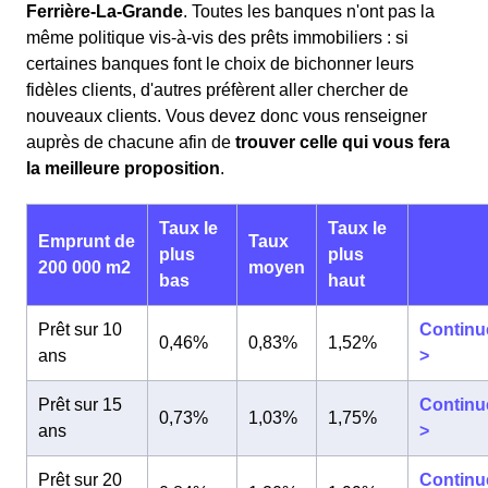
Ferrière-La-Grande
. Toutes les banques n'ont pas la
même politique vis-à-vis des prêts immobiliers : si
certaines banques font le choix de bichonner leurs
fidèles clients, d'autres préfèrent aller chercher de
nouveaux clients. Vous devez donc vous renseigner
auprès de chacune afin de
trouver celle qui vous fera
la meilleure proposition
.
Taux le
Taux le
Emprunt de
Taux
plus
plus
200 000 m2
moyen
bas
haut
Prêt sur 10
Continu
0,46%
0,83%
1,52%
ans
>
Prêt sur 15
Continu
0,73%
1,03%
1,75%
ans
>
Prêt sur 20
Continu