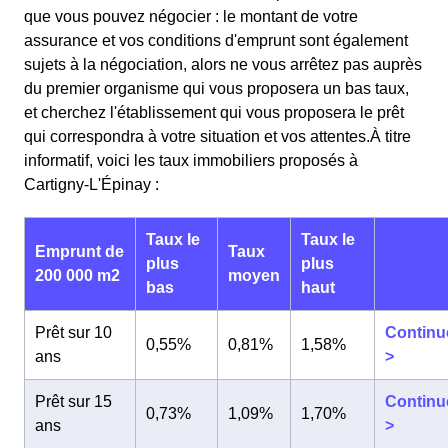
que vous pouvez négocier : le montant de votre
assurance et vos conditions d'emprunt sont également
sujets à la négociation, alors ne vous arrêtez pas auprès
du premier organisme qui vous proposera un bas taux,
et cherchez l'établissement qui vous proposera le prêt
qui correspondra à votre situation et vos attentes.À titre
informatif, voici les taux immobiliers proposés à
Cartigny-L'Épinay :
Taux le
Taux le
Emprunt de
Taux
plus
plus
200 000 m2
moyen
bas
haut
Prêt sur 10
Continu
0,55%
0,81%
1,58%
ans
>
Prêt sur 15
Continu
0,73%
1,09%
1,70%
ans
>