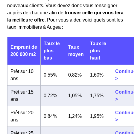
nouveaux clients. Vous devez donc vous renseigner
auprès de chacune afin de
trouver celle qui vous fera
la meilleure offre
. Pour vous aider, voici quels sont les
taux immobiliers à Augea :
Taux le
Taux le
Emprunt de
Taux
plus
plus
200 000 m2
moyen
bas
haut
Prêt sur 10
Continu
0,55%
0,82%
1,60%
ans
>
Prêt sur 15
Continu
0,72%
1,05%
1,75%
ans
>
Prêt sur 20
Continu
0,84%
1,24%
1,95%
ans
>
Prêt sur 25
Continu