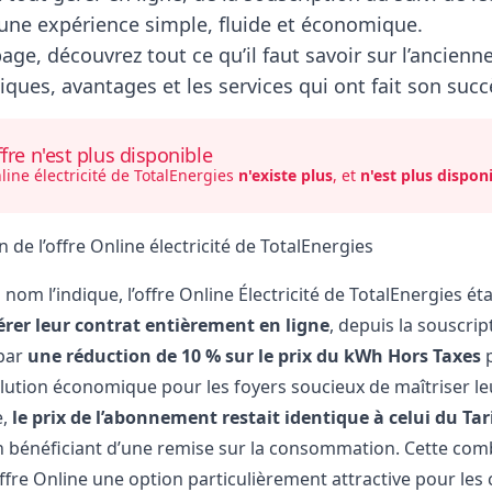
une expérience simple, fluide et économique.
page, découvrez tout ce qu’il faut savoir sur l’ancienn
tiques, avantages et les services qui ont fait son succ
fre n'est plus disponible
nline électricité de TotalEnergies
n'existe plus
, et
n'est plus dispon
 de l’offre Online électricité de TotalEnergies
m l’indique, l’offre Online Électricité de TotalEnergies ét
érer leur contrat entièrement en ligne
, depuis la souscri
 par
une réduction de 10 % sur le prix du kWh Hors Taxes
p
olution économique pour les foyers soucieux de maîtriser l
e,
le prix de l’abonnement restait identique à celui du Tar
n bénéficiant d’une remise sur la consommation. Cette combin
l’offre Online une option particulièrement attractive pour 