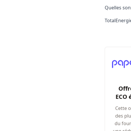
Quelles sont
TotalEnerg
Offr
ECO é
Cette o
des pl
du four