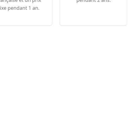
rançaise et un prix
pendant 2 ans.
fixe pendant 1 an.