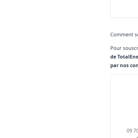
Comment sou
Pour souscri
de TotalEn
par nos con
09​ 7