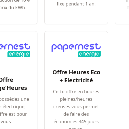
uction de 10%
f
fixe pendant 1 an.
 prix du kWh.
Offre Heures Eco
Offre
+ Electricité
ge'Heures
Cette offre en heures
 possédez une
pleines/heures
e électrique,
creuses vous permet
ffre est pour
de faire des
vous
économies 345 jours