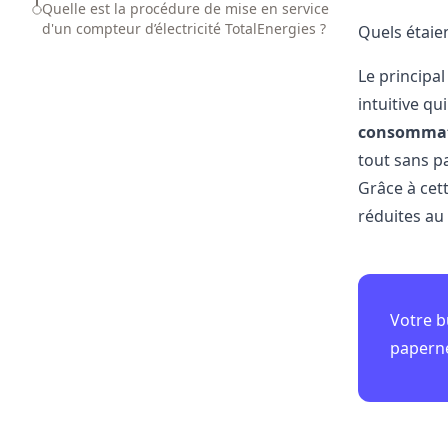
Quelle est la procédure de mise en service
d'un compteur d’électricité TotalEnergies ?
Quels étaien
Le principal
intuitive qu
consommatio
tout sans p
Grâce à cet
réduites au 
Votre b
papern