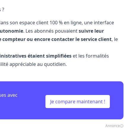
 ?
 dans son espace client 100 % en ligne, une interface
 autonomie
. Les abonnés pouvaient
suivre leur
 compteur ou encore contacter le service client
, le
istratives étaient simplifiées
et les formalités
ilité appréciable au quotidien.
ses avec
Je compare maintenant !
Annonce