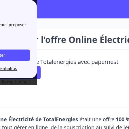
cité de TotalEnergies
 vous proposer
avoir sur l'offre Online Électr
ter
uscris une offre Totalenergies avec papernest
entialité.
 faire rappeler !
- ferme à 20h00
ne Électricité de TotalEnergies
était une offre
100 %
 tout gérer en ligne, de la souscription au suivi de le