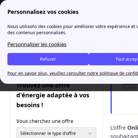
Personnalisez vos cookies
papernest
Offres
Tout savoir sur l'offre Online Électri
Nous utilisons des cookies pour améliorer votre expérience et
More
des contenus personnalisés.
Tout s
Personnaliser les cookies
Refuser
Tout accep
Je so
Pour en savoir plus, veuillez consulter notre politique de confid
Me
Trouvez une offre
Ouvert 
d'énergie adaptée à vos
besoins !
Vous cherchez une offre
L’offre
Onli
Sélectionner le type d'offre
souhaitant