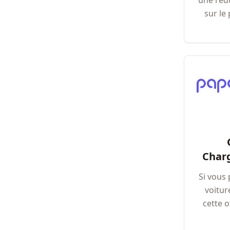
une réd
sur le
Char
Si vous
voitur
cette o