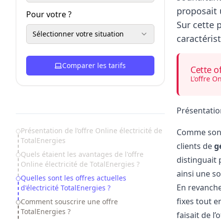
proposait 
Pour votre ?
Sur cette 
Sélectionner votre situation
caractéris
Comparer les tarifs
Cette of
L'offre O
Présentation
Table of Contents
Présentation de l’offre Online électricité de
Comme son no
TotalEnergies
clients de
g
Quels étaient les avantages de l'offre
distinguait
Online électricité de TotalEnergies ?
ainsi une s
Quelles sont les offres actuelles
En revanch
d'électricité TotalEnergies ?
fixes tout e
Comment souscrire une offre
TotalEnergies ?
faisait de 