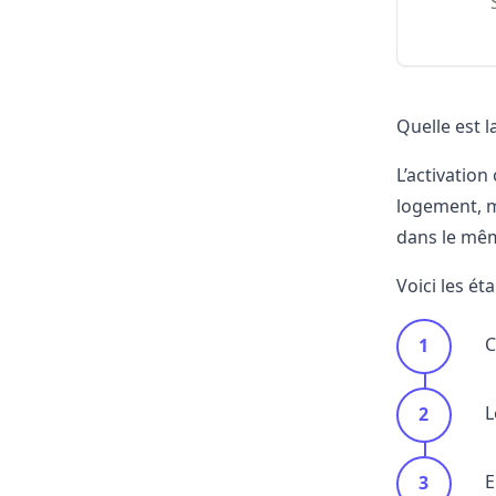
Quelle est l
L’activation
logement, m
dans le mêm
Voici les é
C
L
E