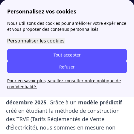
Personnalisez vos cookies
Nous utilisons des cookies pour améliorer votre expérience
papernest
Modèle prédictif TRVE
Quel impact aura la suppression de l'ARENH sur les TRVE 2026 ?
et vous proposer des contenus personnalisés.
Quel impact aura la
Personnaliser les cookies
suppression de l'ARENH
Tout accepter
sur les TRVE 2026 ?
Refuser
Annoncé par la CRE en avril 2025, le mécanisme
Pour en savoir plus, veuillez consulter notre politique de
de l'ARENH (Accès Régulé à l'Electricité
confidentialité.
Nucléaire Historique) prendra fin le
31
décembre 2025
. Grâce à un
modèle prédictif
créé en étudiant la méthode de construction
des TRVE (Tarifs Réglementés de Vente
d’Électricité), nous sommes en mesure non