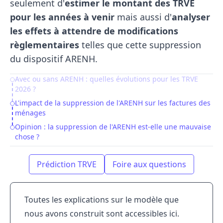
seulement d'
estimer le montant des TRVE
pour les années à venir
mais aussi d'
analyser
les effets à attendre de modifications
règlementaires
telles que cette suppression
du dispositif ARENH.
Avec ou sans ARENH : quelles évolutions pour les TRVE
Table of Contents
2026 ?
L'impact de la suppression de l'ARENH sur les factures des
ménages
Opinion : la suppression de l'ARENH est-elle une mauvaise
chose ?
Prédiction TRVE
Foire aux questions
Toutes les explications sur le modèle que
nous avons construit sont accessibles
ici
.