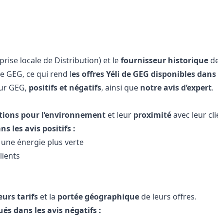
rise locale de Distribution) et le
fournisseur historique
de
de GEG, ce qui rend l
es offres Yéli de GEG disponibles dan
eur GEG,
positifs et négatifs
, ainsi que
notre avis d’expert
.
tions pour l’environnement
et leur
proximité
avec leur cli
 les avis positifs :
une énergie plus verte
lients
eurs tarifs
et la
portée géographique
de leurs offres.
és dans les avis négatifs :