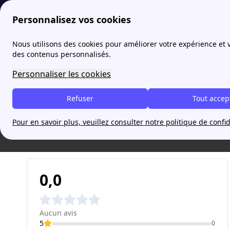
Personnalisez vos cookies
papernest
Gaz électricité de Grenoble
Avis
Nous utilisons des cookies pour améliorer votre expérience et
More
des contenus personnalisés.
Personnaliser les cookies
Quels sont les avis 
Refuser
Tout accep
Découvrez les avis client
Pour en savoir plus, veuillez consulter notre politique de confid
Aucun avis
0,0
Aucun avis
5
0