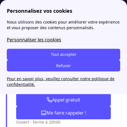
Personnalisez vos cookies
Nous utilisons des cookies pour améliorer votre expérience
papernest
Raccordement
Comment faire une demande de raccordement provisoire Enedis ?
More
et vous proposer des contenus personnalisés.
Comment faire une
Personnaliser les cookies
demande de raccordement
Tout accepter
provisoire Enedis ?
Refuser
Pour en savoir plus, veuillez consulter notre politique de
Je souscris de l'énergie moins chère
confidentialité.
avec papernest
Appel gratuit
Me faire rappeler !
Ouvert - ferme à 20h00