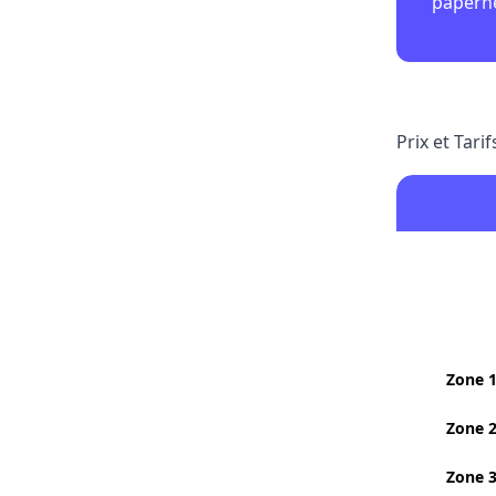
papern
Prix et Tari
Zone 
Zone 
Zone 