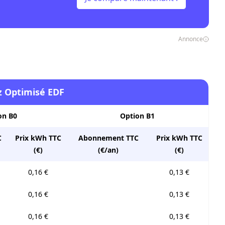
Annonce
az Optimisé EDF
on B0
Option B1
C
Prix kWh TTC
Abonnement TTC
Prix kWh TTC
(€)
(€/an)
(€)
0,16 €
0,13 €
0,16 €
0,13 €
0,16 €
0,13 €