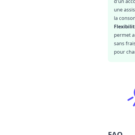
d'un acc
une assis
la conso
Flexibili
permet au
sans frai
pour chan
FAQ