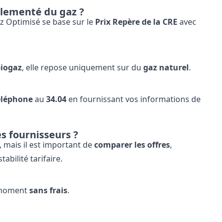
églementé du gaz ?
z Optimisé se base sur le
Prix Repère de la CRE
avec
biogaz
, elle repose uniquement sur du
gaz naturel
.
éléphone
au
34.04
en fournissant vos informations de
es fournisseurs ?
, mais il est important de
comparer les offres
,
bilité tarifaire.
t moment
sans frais
.