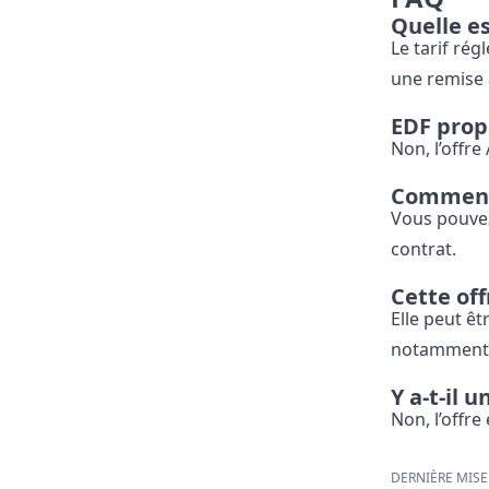
Quelle es
Le tarif ré
une remise 
EDF propo
Non, l’offr
Comment 
Vous pouve
contrat.
Cette off
Elle peut êt
notamment e
Y a-t-il 
Non, l’offre
DERNIÈRE MISE 