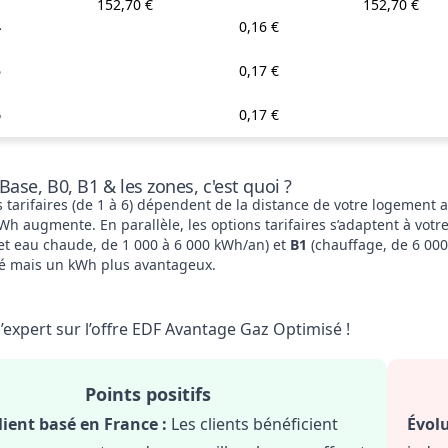
152,70 €
152,70 €
4
0,16 €
5
0,17 €
6
0,17 €
Base, B0, B1 & les zones, c'est quoi ?
 tarifaires (de 1 à 6) dépendent de la distance de votre logement au
Wh augmente. En parallèle, les options tarifaires s’adaptent à vo
 et eau chaude, de 1 000 à 6 000 kWh/an) et
B1
(chauffage, de 6 000
vé mais un kWh plus avantageux.
’expert sur l’offre EDF Avantage Gaz Optimisé !
Points positifs
lient basé en France :
Les clients bénéficient
Évolu