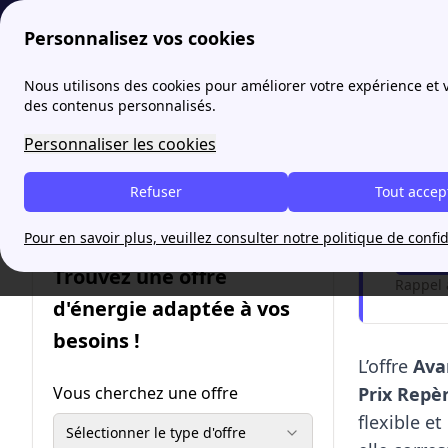
Personnalisez vos cookies
papernest
Offres
EDF Avantage Gaz Optimisé : prix, tari
Nous utilisons des cookies pour améliorer votre expérience et
More
des contenus personnalisés.
EDF Av
Personnaliser les cookies
Refuser
Tout accep
Je so
Pour en savoir plus, veuillez consulter notre politique de confid
Me
Trouvez une offre
Rappel 
d'énergie adaptée à vos
besoins !
L’offre
Ava
Vous cherchez une offre
Prix Repè
flexible e
Sélectionner le type d'offre