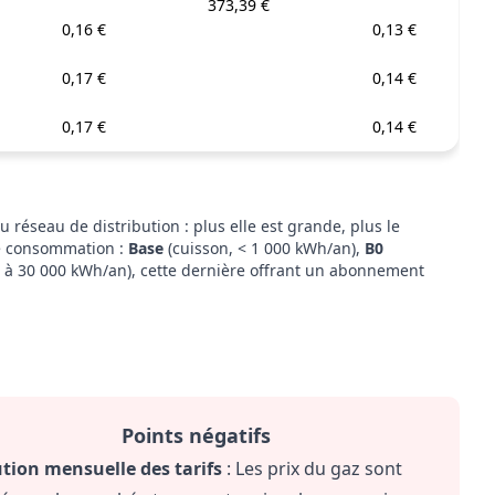
373,39 €
0,16 €
0,13 €
0,17 €
0,14 €
0,17 €
0,14 €
 réseau de distribution : plus elle est grande, plus le
tre consommation :
Base
(cuisson, < 1 000 kWh/an),
B0
 à 30 000 kWh/an), cette dernière offrant un abonnement
Points négatifs
tion mensuelle des tarifs
: Les prix du gaz sont