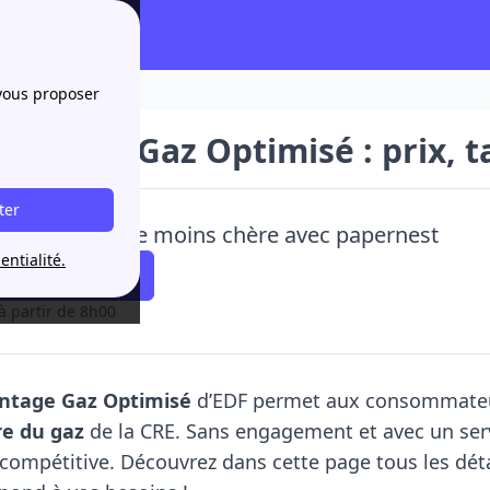
fs et avis !
 vous proposer
antage Gaz Optimisé : prix, tar
ter
uscris une offre moins chère avec papernest
entialité.
 faire rappeler !
à partir de 8h00
ntage Gaz Optimisé
d’EDF permet aux consommateur
re du gaz
de la CRE. Sans engagement et avec un servi
t compétitive. Découvrez dans cette page tous les déta