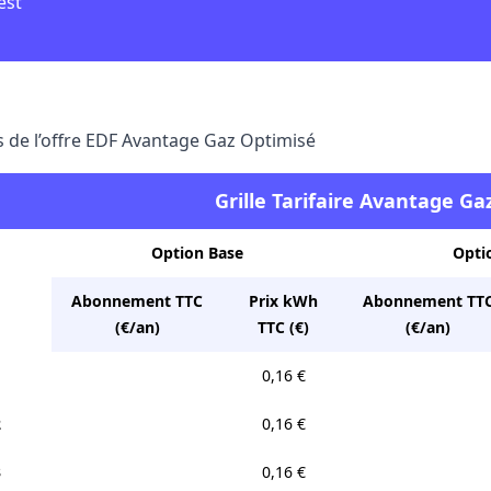
est
fs de l’offre EDF Avantage Gaz Optimisé
Grille Tarifaire Avantage G
Option Base
Opti
Abonnement TTC
Prix kWh
Abonnement TT
(€/an)
TTC (€)
(€/an)
1
0,16 €
2
0,16 €
3
0,16 €