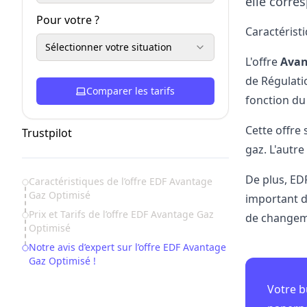
elle corre
Pour votre ?
Caractérist
Sélectionner votre situation
​L'offre
Avan
de Régulati
Comparer les tarifs
fonction du
Cette
offre
s
Trustpilot
gaz. L'autre
De plus, ED
Table of Contents
Caractéristiques de l’offre EDF Avantage
Gaz Optimisé
important d
Prix et Tarifs de l’offre EDF Avantage Gaz
de changeme
Optimisé
Notre avis d’expert sur l’offre EDF Avantage
Gaz Optimisé !
Votre b