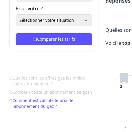
dépenses
Pour votre ?
Sélectionner votre situation
Quelles son
Comparer les tarifs
Voici le
top 
Table of Contents
Quelles sont les offres gaz les moins
chères du moment ?
2
Combien coûte un abonnement de gaz ?
Comment est calculé le prix de
l’abonnement du gaz ?