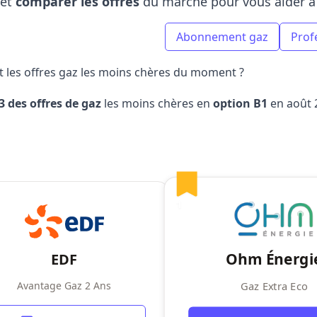
et
comparer les offres
du marché pour vous aider à 
Abonnement gaz
Prof
t les offres gaz les moins chères du moment ?
3 des offres de gaz
les moins chères en
option B1
en août 
1
Ohm Énergi
EDF
Avantage Gaz 2 Ans
Gaz Extra Eco