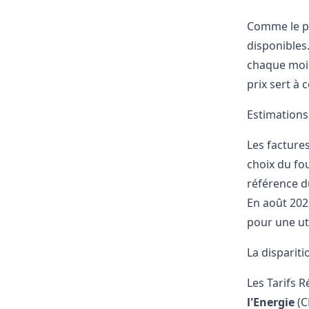
Comme le pr
disponibles
chaque mois
prix sert à 
Estimation
Les facture
choix du fo
référence 
En août 202
pour une uti
La disparit
Les Tarifs 
l'Energie
(C