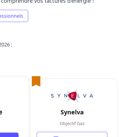
comprendre vos factures d’énergie !
essionnels
2026 :
3
e
Synelva
Objectif Gaz