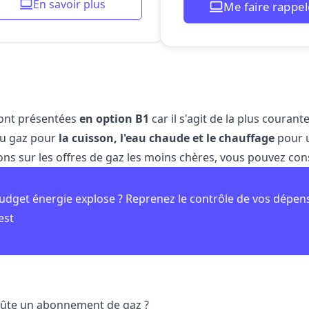
En savoir plus
Me faire rappele
sont présentées
en option B1
car il s'agit de la plus courant
 du gaz pour
la cuisson, l'eau chaude et le chauffage
pour 
ons sur les offres de gaz les moins chères, vous pouvez con
udget énergie explose ? Reprenez le contrôle de vos dépen
est
ûte un abonnement de gaz ?