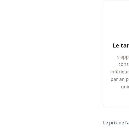
Le ta
s'app
con
inférieu
par an p
uni
Le prix de 