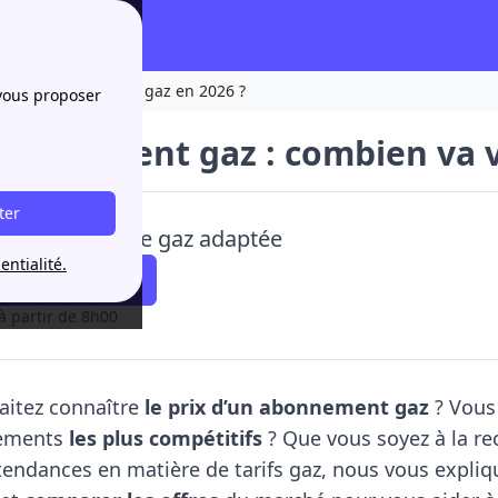
 va vous coûter le gaz en 2026 ?
 vous proposer
abonnement gaz : combien va v
ter
ez une offre de gaz adaptée
entialité.
 faire rappeler !
à partir de 8h00
aitez connaître
le prix d’un abonnement gaz
? Vous
nements
les plus compétitifs
? Que vous soyez à la r
 tendances en matière de tarifs gaz, nous vous exp