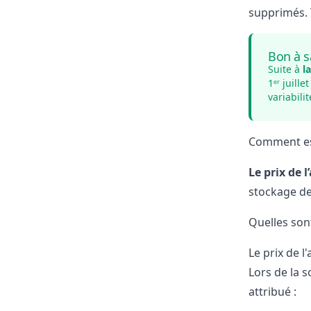
supprimés. 
Bon à s
Suite à
l
1ᵉʳ juill
variabili
Comment est
Le prix de
stockage de 
Quelles son
Le prix de
Lors de la 
attribué :