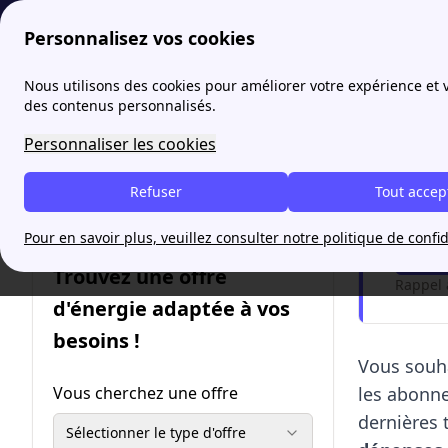
Personnalisez vos cookies
papernest
Abonnement gaz
Prix abonnement gaz : combien
Nous utilisons des cookies pour améliorer votre expérience et
des contenus personnalisés.
Prix 
Personnaliser les cookies
Refuser
Tout accep
Trouv
Pour en savoir plus, veuillez consulter notre politique de confid
Me
Trouvez une offre
Rappel 
d'énergie adaptée à vos
besoins !
Vous souh
Vous cherchez une offre
les abon
dernières
Sélectionner le type d'offre