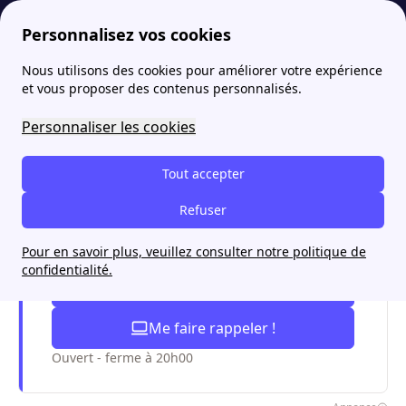
Personnalisez vos cookies
Nous utilisons des cookies pour améliorer votre expérience
papernest
Abonnement électricité
Abonnement EDF pour étudiant
et vous proposer des contenus personnalisés.
Abonnement EDF pour
Personnaliser les cookies
étudiant
Tout accepter
Refuser
Je souscris de l'electricité moins
chère
Pour en savoir plus, veuillez consulter notre politique de
confidentialité.
Appel gratuit
Me faire rappeler !
Ouvert - ferme à 20h00