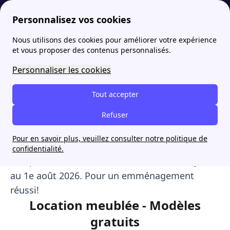
Personnalisez vos cookies
Nous utilisons des cookies pour améliorer votre expérience
papernest
Contrat de location saisonnière
Contrat de location saisonnière gratuit à imprimer pdf
More
et vous proposer des contenus personnalisés.
Contrat de location
Personnaliser les cookies
saisonnière gratuit à
Tout accepter
imprimer pdf
Refuser
Téléchargez gratuitement votre modèle de
Pour en savoir plus, veuillez consulter notre politique de
contrat de location avec papernest. Documents
confidentialité.
complets, conformes à la loi Alur et mis à jour
au 1e août 2026. Pour un emménagement
réussi!
Location meublée - Modèles
gratuits