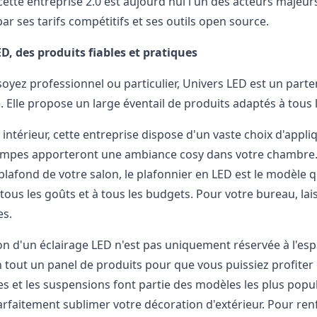
cette entreprise 2.0 est aujourd'hui l'un des acteurs majeurs
ar ses tarifs compétitifs et ses outils open source.
D, des produits fiables et pratiques
oyez professionnel ou particulier, Univers LED est un parte
. Elle propose un large éventail de produits adaptés à tous l
 intérieur, cette entreprise dispose d'un vaste choix d'appl
ampes apporteront une ambiance cosy dans votre chambre. S
 plafond de votre salon, le plafonnier en LED est le modèle qu
 tous les goûts et à tous les budgets. Pour votre bureau, lai
es.
tion d'un éclairage LED n'est pas uniquement réservée à l'es
n tout un panel de produits pour que vous puissiez profiter d
s et les suspensions font partie des modèles les plus populai
rfaitement sublimer votre décoration d'extérieur. Pour renf