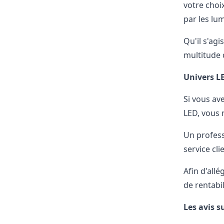
votre choi
par les lum
Qu'il s'ag
multitude 
Univers LE
Si vous av
LED, vous 
Un profess
service cli
Afin d'all
de rentabi
Les avis s