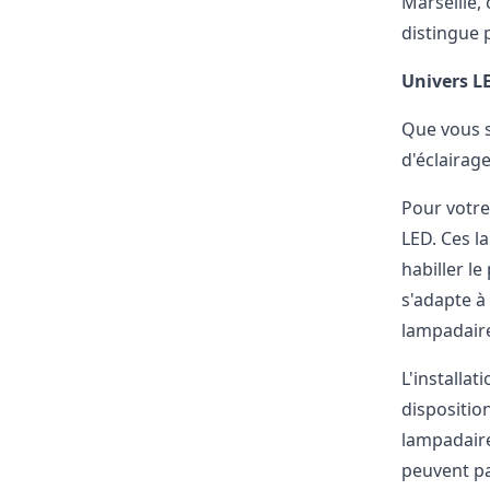
Marseille, 
distingue p
Univers LE
Que vous s
d'éclairage
Pour votre
LED. Ces l
habiller le
s'adapte à
lampadair
L'installa
dispositio
lampadaire
peuvent pa