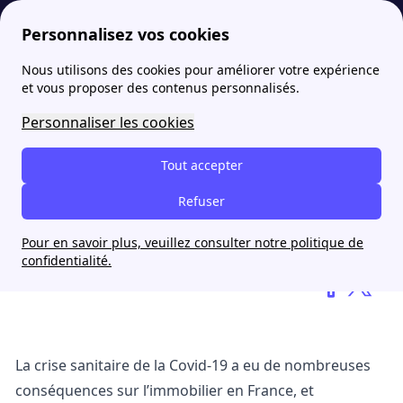
Personnalisez vos cookies
Nous utilisons des cookies pour améliorer votre expérience
papernest
blog
Les prix immobiliers à Paris évoluent avec la COVID-19
et vous proposer des contenus personnalisés.
Personnaliser les cookies
Les prix immobiliers à Paris
évoluent avec la COVID-19
Tout accepter
Refuser
Virgile Fanucci
Pour en savoir plus, veuillez consulter notre politique de
6 novembre 2025
confidentialité.
La crise sanitaire de la Covid-19 a eu de nombreuses
conséquences sur l’immobilier en France, et