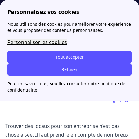
Personnalisez vos cookies
Nous utilisons des cookies pour améliorer votre expérience
papernest
blog
Les locaux professionnels pour les entreprises
et vous proposer des contenus personnalisés.
Personnaliser les cookies
Les locaux professionnels
pour les entreprises
Tout accepter
Refuser
Virgile Fanucci
Pour en savoir plus, veuillez consulter notre politique de
6 novembre 2025
confidentialité.
Trouver des locaux pour son entreprise n’est pas
chose aisée. Il faut prendre en compte de nombreux