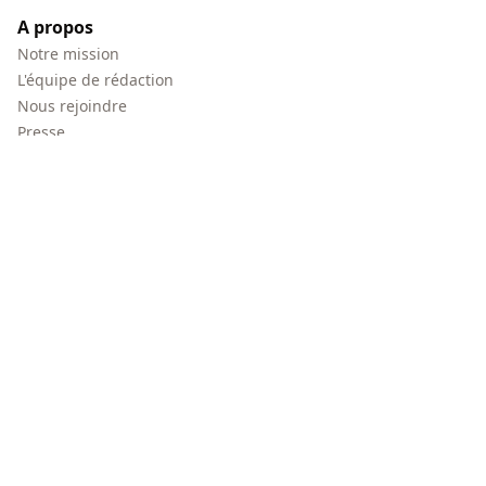
A propos
Notre mission
L'équipe de rédaction
Nous rejoindre
Presse
FAQ
Mentions légales
Politique de confidentialité
Méthodologie de classement
Traitement des avis
Membre de
Agréé par
Distribué par
Copyright © papernest.com – Tous droits réservés