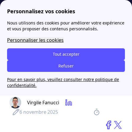
Personnalisez vos cookies
Nous utilisons des cookies pour améliorer votre expérience
papernest
blog
Après ses succès à Paris et en Île-de-France, Homeloop part à la conquête <br/> des grandes métropoles françaises
et vous proposer des contenus personnalisés.
Personnaliser les cookies
Après ses succès à Paris et
en Île-de-France, Homeloop
Tout accepter
part à la conquête <br/>
Refuser
des grandes métropoles
Pour en savoir plus, veuillez consulter notre politique de
françaises
confidentialité.
Virgile Fanucci
6 novembre 2025