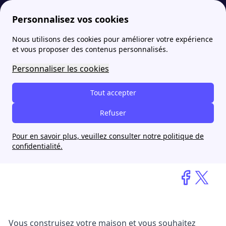
Personnalisez vos cookies
Nous utilisons des cookies pour améliorer votre expérience
papernest
blog
AMC production : votre porte de garage personnalisée en un clic !
et vous proposer des contenus personnalisés.
Personnaliser les cookies
AMC production : votre
porte de garage
Tout accepter
personnalisée en un clic !
Refuser
Pour en savoir plus, veuillez consulter notre politique de
Virgile Fanucci
confidentialité.
6 novembre 2025
Vous construisez votre maison et vous souhaitez