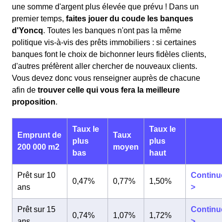
une somme d'argent plus élevée que prévu ! Dans un
premier temps,
faites jouer du coude les banques
d'Yoncq
. Toutes les banques n'ont pas la même
politique vis-à-vis des prêts immobiliers : si certaines
banques font le choix de bichonner leurs fidèles clients,
d'autres préfèrent aller chercher de nouveaux clients.
Vous devez donc vous renseigner auprès de chacune
afin de
trouver celle qui vous fera la meilleure
proposition
.
Taux le
Taux le
Emprunt de
Taux
plus
plus
200 000 m2
moyen
bas
haut
Prêt sur 10
Continu
0,47%
0,77%
1,50%
ans
>
Prêt sur 15
Continu
0,74%
1,07%
1,72%
ans
>