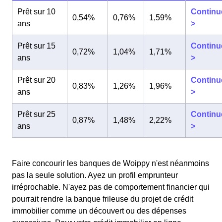
Prêt sur 10
Continu
0,54%
0,76%
1,59%
ans
>
Prêt sur 15
Continu
0,72%
1,04%
1,71%
ans
>
Prêt sur 20
Continu
0,83%
1,26%
1,96%
ans
>
Prêt sur 25
Continu
0,87%
1,48%
2,22%
ans
>
Faire concourir les banques de Woippy n'est néanmoins
pas la seule solution. Ayez un profil emprunteur
irréprochable. N'ayez pas de comportement financier qui
pourrait rendre la banque frileuse du projet de crédit
immobilier comme un découvert ou des dépenses