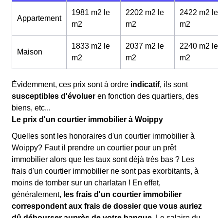
1981 m2 le
2202 m2 le
2422 m2 le
Appartement
m
2
m
2
m
2
1833 m2 le
2037 m2 le
2240 m2 le
Maison
m
2
m
2
m
2
Évidemment, ces prix sont à ordre
indicatif
, ils sont
susceptibles d'évoluer
en fonction des quartiers, des
biens, etc...
Le prix d'un courtier immobilier à Woippy
Quelles sont les honoraires d'un courtier immobilier à
Woippy? Faut il prendre un courtier pour un prêt
immobilier alors que les taux sont déjà très bas ? Les
frais d'un courtier immobilier ne sont pas exorbitants, à
moins de tomber sur un charlatan ! En effet,
généralement,
les frais d'un courtier immobilier
correspondent aux frais de dossier que vous auriez
dû débourser auprès de votre banque
. Le salaire du