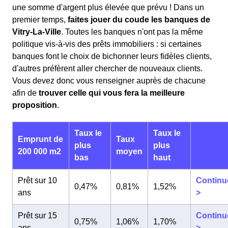
une somme d'argent plus élevée que prévu ! Dans un
premier temps,
faites jouer du coude les banques de
Vitry-La-Ville
. Toutes les banques n'ont pas la même
politique vis-à-vis des prêts immobiliers : si certaines
banques font le choix de bichonner leurs fidèles clients,
d'autres préfèrent aller chercher de nouveaux clients.
Vous devez donc vous renseigner auprès de chacune
afin de
trouver celle qui vous fera la meilleure
proposition
.
Taux le
Taux le
Emprunt de
Taux
plus
plus
200 000 m2
moyen
bas
haut
Prêt sur 10
Continu
0,47%
0,81%
1,52%
ans
>
Prêt sur 15
Continu
0,75%
1,06%
1,70%
ans
>