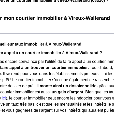
ver un courtier immobilier à Vireux-Wallerand (08320) ?
r mon courtier immobilier à Vireux-Wallerand
meilleur taux immobilier à Vireux-Wallerand
re appel à un courtier immobilier à Vireux-Wallerand ?
s encore convaincu par l'utilité de faire appel à un courtier imm
faire appel à un trouver un courtier immobilier
. Tout d'abord,
e
. Il se rend pour vous dans les établissements prêteurs : fini les
e prêt ! Le courtier immobilier s'occupe également de rassembler
tre dossier de prêt. Il
monte ainsi un dossier solide
grâce auq
ourtier immobilier est aussi
un gain d'argent
. Bien que les ta
s
ici
), le courtier immobilier peut encore les négocier pour vous 
e un taux très bas, c'est que les mensualités et les intérêts le 
e
et vous gagnerez de l'argent sur vos intérêts qui auraient pu êtr