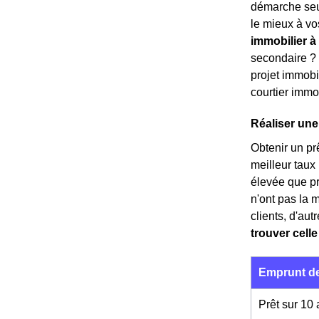
démarche seul
le mieux à vo
immobilier à
secondaire 
projet immobil
courtier immob
Réaliser une
Obtenir un prê
meilleur taux
élevée que p
n'ont pas la 
clients, d'au
trouver celle
Emprunt de
Prêt sur 10