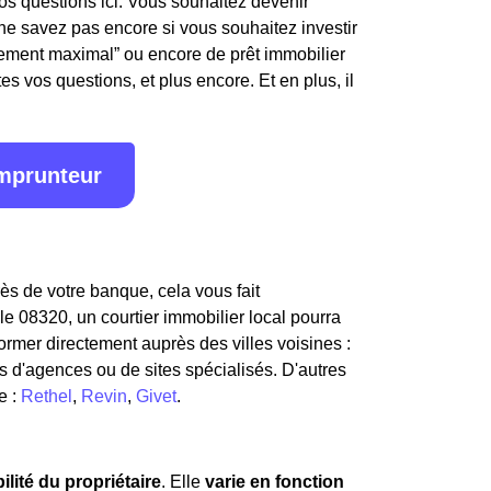
os questions ici. Vous souhaitez devenir
e savez pas encore si vous souhaitez investir
ttement maximal” ou encore de prêt immobilier
s vos questions, et plus encore. Et en plus, il
emprunteur
ès de votre banque, cela vous fait
e 08320, un courtier immobilier local pourra
ormer directement auprès des villes voisines :
s d'agences ou de sites spécialisés. D'autres
e :
Rethel
,
Revin
,
Givet
.
lité du propriétaire
. Elle
varie en fonction