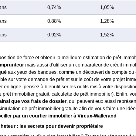
 ans
0,74%
1,05%
 ans
0,88%
1,28%
 ans
0,92%
1,52%
osition de force et obtenir la meilleure estimation de prêt immobi
 emprunteur
mais aussi d'utiliser un comparateur de crédit immo
qué
aux yeux des banques, comme un découvert de compte ou d
ble sur votre demande de prêt et sur le coût de votre projet imm
r en ligne, pensez à bienutiliser les outils mis à votre dispositio
e prêt immobilier gratuit, calculette de prêt immobilier). Enfin, 
insi que vos frais de dossier
, qui peuvent eux aussi représe
imulation de prêt immobilier gratuite afin de vous faire une idée 
eiller par un courtier immobilier à Vireux-Wallerand
heteur : les secrets pour devenir propriétaire