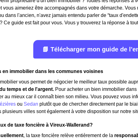
ir propriétaire d'un bien immobilier ? Toutes les réponses à v
 et vous aimeriez être accompagnés dans votre démarche. Vous n
ou dans l'ancien, n'avez jamais entendu parler de “taux d'ende
? Ce guide est fait pour vous. Vous y trouverez la réponse à toute
📗 Télécharger mon guide de l'
s en immobilier dans les communes voisines
mmobilier vous permet de négocier le meilleur taux possible aupr
u temps et de l'argent.
Pour acheter un bien immobilier dans l
er au mieux car il connaît bien son milieu. Vous pouvez vous inf
ézières
ou
Sedan
plutôt que de chercher directement par le biai
 plusieurs villes sont également à votre disposition sur notre sit
taux de taxe foncière à Vireux-Wallerand?
uellement
, la taxe foncière relève entièrement de la
responsabi