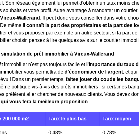
. Son réseau également lui permet d'obtenir un taux moins che
s souhaits et votre profil. Autre avantage à mandater un courtier
 Vireux-Wallerand
. Il peut donc vous conseiller dans votre choi
? De même,
il connaît la part des propriétaires et la part des l
ier et vous proposer par exemple un autre secteur, si la part de 
ilier choisir, pensez à lire quelques avis sur le courtier immobi
 simulation de prêt immobilier à Vireux-Wallerand
t immobilier n'est pas toujours facile et
l'importance du taux d
 immobilier vous permettra de
d'économiser de l'argent
, et qu
révu ! Dans un premier temps,
faites jouer du coude les banq
même politique vis-à-vis des prêts immobiliers : si certaines ban
tres préfèrent aller chercher de nouveaux clients. Vous devez d
 qui vous fera la meilleure proposition
.
 200 000 m2
Taux le plus bas
Taux moyen
 ans
0,48%
0,78%