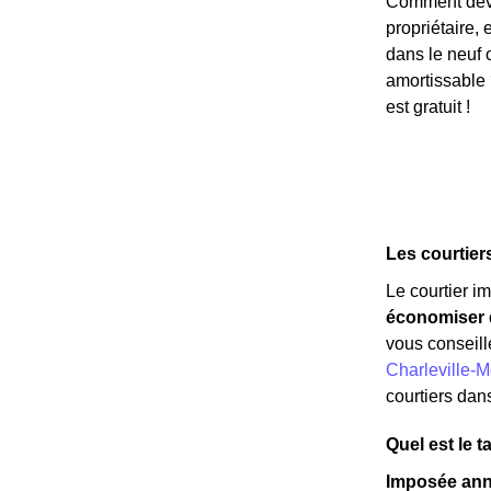
Comment deven
propriétaire,
dans le neuf 
amortissable 
est gratuit !
Les courtier
Le courtier i
économiser d
vous conseill
Charleville-M
courtiers dans
Quel est le 
Imposée ann