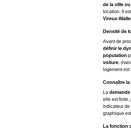
de la ville 
location. Il 
Vireux-Wall
Densité de l
Avant de pro
définir le d
population
p
voiture
, mai
logement est
Connaître la
La
demande 
elle est forte
indicateur de
graphique es
La fonction 