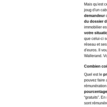
Mais qu'est c
joug d'un cab
demandeur
d
du dossier d
immobilier est
votre situati
que celui-ci s
réseau et ses
d'euros. Il vo
Wallerand. Vo
Combien coût
Quel est le
pr
pouvez faire 
rémunération 
pourcentage
“gratuits”. En
sont rémuné