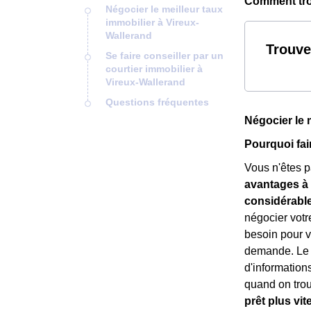
Comment trou
Négocier le meilleur taux
immobilier à Vireux-
Wallerand
Trouve
Se faire conseiller par un
courtier immobilier à
Vireux-Wallerand
Questions fréquentes
Négocier le 
Pourquoi fai
Vous n'êtes pa
avantages à 
considérabl
négocier votr
besoin pour vo
demande. Le c
d'information
quand on trouv
prêt plus vit