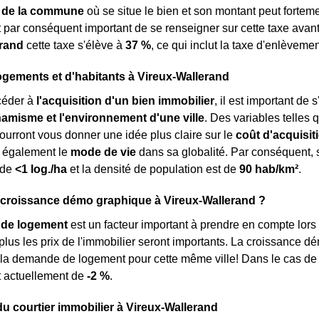
ou de la commune
où se situe le bien et son montant peut fortemen
est par conséquent important de se renseigner sur cette taxe ava
erand
cette taxe s'élève à
37 %
, ce qui inclut la taxe d'enlèvem
ogements et d'habitants à Vireux-Wallerand
céder à
l'acquisition d'un bien immobilier
, il est important d
ynamisme et l'environnement d'une ville
. Des variables telles 
ourront vous donner une idée plus claire sur le
coût d'acquisit
s également le
mode de vie
dans sa globalité. Par conséquent, 
 de
<1 log./ha
et la densité de population est de
90 hab/km²
.
 croissance démo graphique à Vireux-Wallerand ?
de logement
est un facteur important à prendre en compte lors 
, plus les prix de l'immobilier seront importants. La croissance 
 la demande de logement pour cette même ville! Dans le cas de
t actuellement de
-2 %
.
du courtier immobilier à Vireux-Wallerand