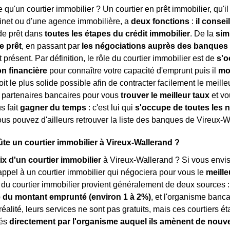
e qu'un courtier immobilier ? Un courtier en prêt immobilier, qu'i
inet ou d'une agence immobilière, a
deux fonctions
:
il consei
e prêt dans
toutes les étapes du crédit immobilier
. De la
sim
e prêt
, en passant par
les négociations auprès des banques
 présent. Par définition, le rôle du courtier immobilier est de
s'o
on financière
pour connaître votre capacité d'emprunt puis il
mo
oit le plus solide possible afin de contracter facilement le meilleu
 partenaires bancaires pour vous
trouver le meilleur taux
et vo
us fait
gagner du temps
: c'est lui qui
s'occupe de toutes les 
us pouvez d'ailleurs retrouver la liste des banques de Vireux-W
e un courtier immobilier à Vireux-Wallerand ?
ix d'un courtier immobilier
à Vireux-Wallerand ? Si vous envis
appel à un courtier immobilier qui négociera pour vous le
meille
du courtier immobilier provient généralement de deux sources : 
 du montant emprunté (environ 1 à 2%)
, et l'organisme banca
 réalité, leurs services ne sont pas gratuits, mais ces courtiers 
rés
directement par l'organisme auquel ils amènent de nouve