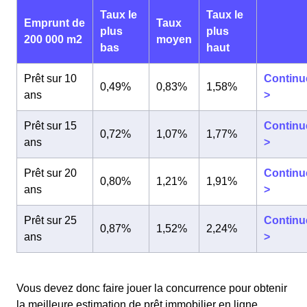
Taux le
Taux le
Emprunt de
Taux
plus
plus
200 000 m2
moyen
bas
haut
Prêt sur 10
Continu
0,49%
0,83%
1,58%
ans
>
Prêt sur 15
Continu
0,72%
1,07%
1,77%
ans
>
Prêt sur 20
Continu
0,80%
1,21%
1,91%
ans
>
Prêt sur 25
Continu
0,87%
1,52%
2,24%
ans
>
Vous devez donc faire jouer la concurrence pour obtenir
la meilleure estimation de prêt immobilier en ligne.