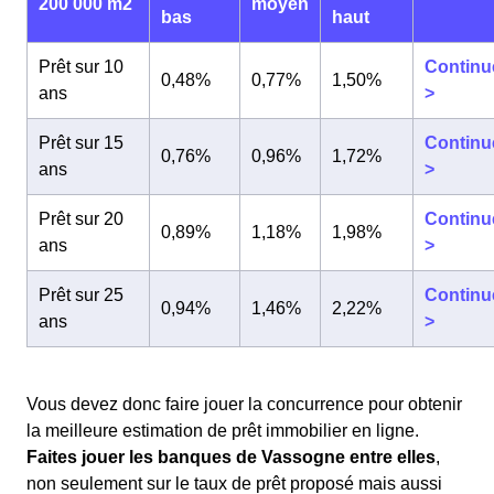
200 000 m2
moyen
bas
haut
Prêt sur 10
Continu
0,48%
0,77%
1,50%
ans
>
Prêt sur 15
Continu
0,76%
0,96%
1,72%
ans
>
Prêt sur 20
Continu
0,89%
1,18%
1,98%
ans
>
Prêt sur 25
Continu
0,94%
1,46%
2,22%
ans
>
Vous devez donc faire jouer la concurrence pour obtenir
la meilleure estimation de prêt immobilier en ligne.
Faites jouer les banques de Vassogne entre elles
,
non seulement sur le taux de prêt proposé mais aussi