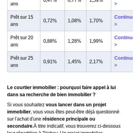
0,47%
0,77%
1,59%
ans
>
Prêt sur 15
Continu
0,72%
1,08%
1,70%
ans
>
Prêt sur 20
Continu
0,88%
1,28%
1,99%
ans
>
Prêt sur 25
Continu
0,91%
1,45%
2,17%
ans
>
Le courtier immobilier : pourquoi faire appel à lui
dans sa recherche de bien immobilier ?
Si vous souhaitez
vous lancer dans un projet
immobilier
, vous vous êtes peut-être déjà questionné
sur l'achat d'une
résidence principale ou
secondaire
.À titre indicatif, vous trouverez ci-dessous