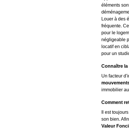
éléments sont 
déménagement 
Louer à des é
fréquente. Ce
pour le logem
négligeable p
locatif en ci
pour un studi
Connaître la
Un facteur d'
mouvements 
immobilier au
Comment retr
Il est toujour
son bien. Afi
Valeur Fonci