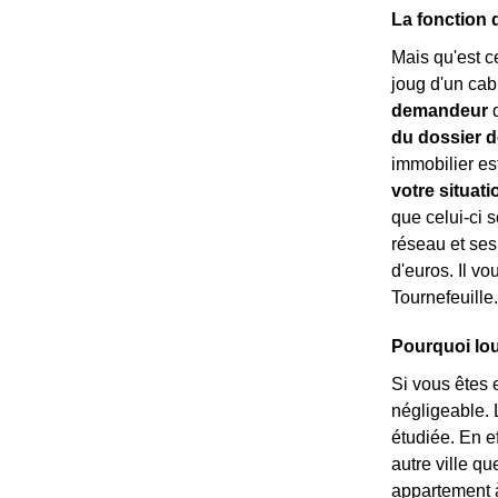
La fonction 
Mais qu'est c
joug d'un cab
demandeur
d
du dossier d
immobilier est
votre situati
que celui-ci s
réseau et ses
d'euros. Il vo
Tournefeuille
Pourquoi lou
Si vous êtes 
négligeable. L
étudiée. En e
autre ville qu
appartement à 