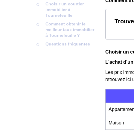
Comment trou
Choisir un courtier
immobilier à
Tournefeuille
Trouve
Comment obtenir le
meilleur taux immobilier
à Tournefeuille ?
Questions fréquentes
Choisir un c
L'achat d'un
Les prix immo
retrouvez ici
Appartemen
Maison