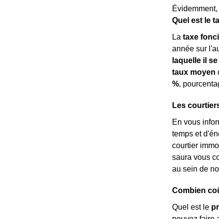
Évidemment, 
Quel est le t
La
taxe fonc
année sur l'au
laquelle il se
taux moyen
d
%
, pourcent
Les courtier
En vous info
temps et d'é
courtier immob
saura vous co
au sein de not
Combien coût
Quel est le
pr
pouvez faire 