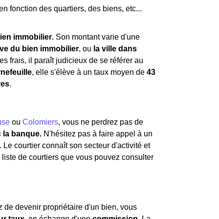
en fonction des quartiers, des biens, etc...
ien immobilier
. Son montant varie d'une
ive du bien immobilier
, ou
la ville dans
s frais, il paraît judicieux de se référer au
nefeuille
, elle s'élève à un taux moyen de
43
res
.
use
ou
Colomiers
, vous ne perdrez pas de
c la banque.
N'hésitez pas à faire appel à un
 Le courtier connaît son secteur d'activité et
e liste de courtiers que vous pouvez consulter
 de devenir propriétaire d'un bien, vous
ur taux
, en échange d'une
commission
. La