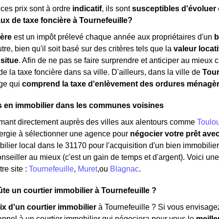
ces prix sont à ordre
indicatif
, ils sont
susceptibles d'évoluer
aux de taxe foncière à Tournefeuille?
ière
est un impôt prélevé chaque année aux propriétaires d'un
b
tre, bien qu'il soit basé sur des critères tels que la
valeur locat
 situe
. Afin de ne pas se faire surprendre et anticiper au mieux ce
e la taxe foncière dans sa ville. D'ailleurs, dans la ville de
Tour
age qui
comprend la taxe d'enlèvement des ordures ménagè
s en immobilier dans les communes voisines
rmant directement auprès des villes aux alentours comme
Toulo
nergie à sélectionner une agence pour
négocier votre prêt ave
ilier local dans le 31170 pour l'acquisition d'un bien immobilier.
nseiller au mieux (c'est un gain de temps et d'argent). Voici un
re site :
Tournefeuille
,
Muret
,ou
Blagnac
.
e un courtier immobilier à Tournefeuille ?
ix d'un courtier immobilier
à Tournefeuille ? Si vous envisagez
appel à un courtier immobilier qui négociera pour vous le
meille