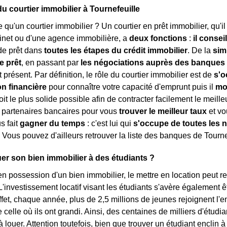
du courtier immobilier à Tournefeuille
e qu'un courtier immobilier ? Un courtier en prêt immobilier, qu'i
inet ou d'une agence immobilière, a
deux fonctions
:
il consei
e prêt dans
toutes les étapes du crédit immobilier
. De la
sim
e prêt
, en passant par
les négociations auprès des banques
 présent. Par définition, le rôle du courtier immobilier est de
s'o
on financière
pour connaître votre capacité d'emprunt puis il
mo
oit le plus solide possible afin de contracter facilement le meilleu
 partenaires bancaires pour vous
trouver le meilleur taux
et vo
us fait
gagner du temps
: c'est lui qui
s'occupe de toutes les 
. Vous pouvez d'ailleurs retrouver la liste des banques de Tourne
er son bien immobilier à des étudiants ?
en possession d'un bien immobilier, le mettre en location peut 
'investissement locatif visant les étudiants s'avère également êt
ffet, chaque année, plus de 2,5 millions de jeunes rejoignent 
e celle où ils ont grandi. Ainsi, des centaines de milliers d'étu
louer. Attention toutefois, bien que trouver un étudiant enclin à l