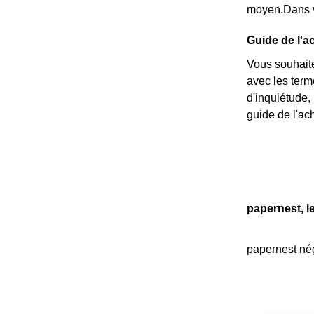
moyen.Dans vo
Guide de l'a
Vous souhaite
avec les ter
d'inquiétude,
guide de l'ach
papernest, l
papernest nég