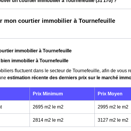
ver un courtier immobilier à Tournefeuille (31 170) ?
r mon courtier immobilier à Tournefeuille
ourtier immobilier à Tournefeuille
 bien immobilier à Tournefeuille
biliers fluctuent dans le secteur de Tournefeuille, afin de vous 
 une
estimation récente des derniers prix sur le marché immo
Prix Minimum
Prix Moyen
t
2695 m2 le m
2
2995 m2 le m
2
2814 m2 le m
2
3127 m2 le m
2