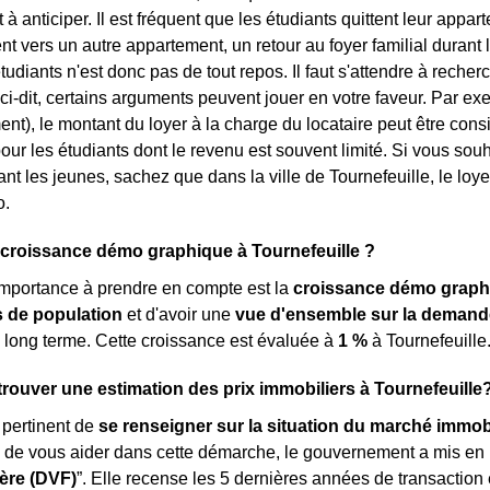
à anticiper. Il est fréquent que les étudiants quittent leur appar
vers un autre appartement, un retour au foyer familial durant l
tudiants n'est donc pas de tout repos. Il faut s'attendre à rech
ci-dit, certains arguments peuvent jouer en votre faveur. Par exe
ent), le montant du loyer à la charge du locataire peut être con
our les étudiants dont le revenu est souvent limité. Si vous sou
blant les jeunes, sachez que dans la ville de Tournefeuille, le l
o.
 croissance démo graphique à Tournefeuille ?
importance à prendre en compte est la
croissance démo graph
de population
et d'avoir une
vue d'ensemble sur la demand
 long terme. Cette croissance est évaluée à
1 %
à Tournefeuille
ouver une estimation des prix immobiliers à Tournefeuille
s pertinent de
se renseigner sur la situation du marché immobi
n de vous aider dans cette démarche, le gouvernement a mis en
ère (DVF)
”. Elle recense les 5 dernières années de transaction