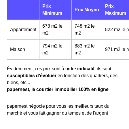
Prix
Prix
Prix Moyen
Minimum
Maximum
673 m2 le
748 m2 le
Appartement
822 m2 le 
m
2
m
2
794 m2 le
883 m2 le
Maison
971 m2 le 
m
2
m
2
Évidemment, ces prix sont à ordre
indicatif
, ils sont
susceptibles d'évoluer
en fonction des quartiers, des
biens, etc...
papernest, le courtier immobilier 100% en ligne
papernest négocie pour vous les meilleurs taux du
marché et vous fait gagner du temps et de l'argent