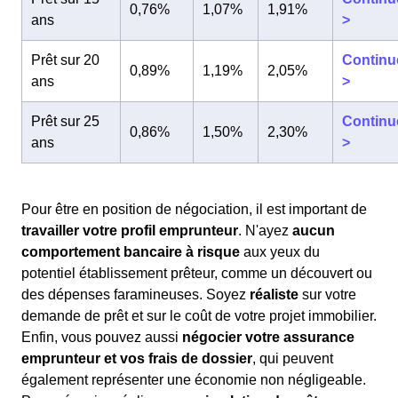
0,76%
1,07%
1,91%
ans
>
Prêt sur 20
Continu
0,89%
1,19%
2,05%
ans
>
Prêt sur 25
Continu
0,86%
1,50%
2,30%
ans
>
Pour être en position de négociation, il est important de
travailler votre profil emprunteur
. N'ayez
aucun
comportement bancaire à risque
aux yeux du
potentiel établissement prêteur, comme un découvert ou
des dépenses faramineuses. Soyez
réaliste
sur votre
demande de prêt et sur le coût de votre projet immobilier.
Enfin, vous pouvez aussi
négocier votre assurance
emprunteur et vos frais de dossier
, qui peuvent
également représenter une économie non négligeable.