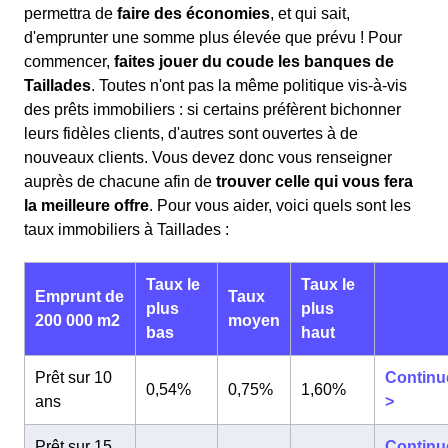
permettra de
faire des économies
, et qui sait,
d'emprunter une somme plus élevée que prévu ! Pour
commencer,
faites jouer du coude les banques de
Taillades
. Toutes n'ont pas la même politique vis-à-vis
des prêts immobiliers : si certains préfèrent bichonner
leurs fidèles clients, d'autres sont ouvertes à de
nouveaux clients. Vous devez donc vous renseigner
auprès de chacune afin de
trouver celle qui vous fera
la meilleure offre
. Pour vous aider, voici quels sont les
taux immobiliers à Taillades :
Taux le
Taux le
Emprunt de
Taux
plus
plus
200 000 m2
moyen
bas
haut
Prêt sur 10
Continu
0,54%
0,75%
1,60%
ans
>
Prêt sur 15
Continu