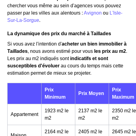
chercher vous même au sein d'agences vous pouvez
passer par les villes aux alentours :
Avignon
ou
L'Isle-
Sur-La-Sorgue
.
La dynamique des prix du marché à Taillades
Si vous avez l'intention d'
acheter un bien immobilier à
Taillades
, nous avons estimé pour vous
les prix au m
2
.
Les prix au m
2
indiqués sont
indicatifs et sont
susceptibles d'évoluer
au cours du temps mais cette
estimation permet de mieux se projeter.
Prix
Prix
Prix Moyen
Minimum
Maximum
1923 m2 le
2137 m2 le
2350 m2 le
Appartement
m
2
m
2
m
2
2164 m2 le
2405 m2 le
2645 m2 le
Maison