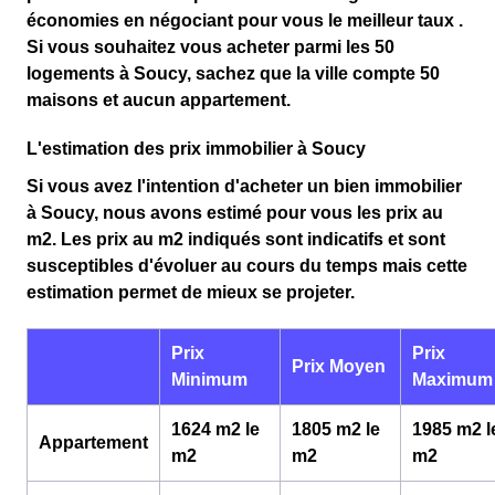
économies en négociant pour vous le meilleur taux
.
Si vous souhaitez vous acheter parmi les
50
logements à Soucy
, sachez que la ville compte
50
maisons
et
aucun appartement
.
L'estimation des prix immobilier à Soucy
Si vous avez l'intention d'
acheter un bien immobilier
à Soucy
, nous avons estimé pour vous
les prix au
m
2
. Les prix au m
2
indiqués sont
indicatifs et sont
susceptibles d'évoluer
au cours du temps mais cette
estimation permet de mieux se projeter.
Prix
Prix
Prix Moyen
Minimum
Maximum
1624 m2 le
1805 m2 le
1985 m2 l
Appartement
m
2
m
2
m
2