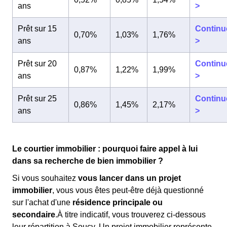
ans
>
Prêt sur 15
Continu
0,70%
1,03%
1,76%
ans
>
Prêt sur 20
Continu
0,87%
1,22%
1,99%
ans
>
Prêt sur 25
Continu
0,86%
1,45%
2,17%
ans
>
Le courtier immobilier : pourquoi faire appel à lui
dans sa recherche de bien immobilier ?
Si vous souhaitez
vous lancer dans un projet
immobilier
, vous vous êtes peut-être déjà questionné
sur l'achat d'une
résidence principale ou
secondaire
.À titre indicatif, vous trouverez ci-dessous
leur répartition à Soucy. Un projet immobilier représente