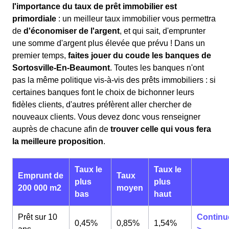
l'importance du taux de prêt immobilier est
primordiale
: un meilleur taux immobilier vous permettra
de
d'économiser de l'argent
, et qui sait, d'emprunter
une somme d'argent plus élevée que prévu ! Dans un
premier temps,
faites jouer du coude les banques de
Sortosville-En-Beaumont
. Toutes les banques n'ont
pas la même politique vis-à-vis des prêts immobiliers : si
certaines banques font le choix de bichonner leurs
fidèles clients, d'autres préfèrent aller chercher de
nouveaux clients. Vous devez donc vous renseigner
auprès de chacune afin de
trouver celle qui vous fera
la meilleure proposition
.
Taux le
Taux le
Emprunt de
Taux
plus
plus
200 000 m2
moyen
bas
haut
Prêt sur 10
Continu
0,45%
0,85%
1,54%