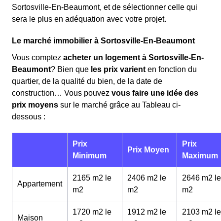
Sortosville-En-Beaumont, et de sélectionner celle qui
sera le plus en adéquation avec votre projet.
Le marché immobilier à Sortosville-En-Beaumont
Vous comptez
acheter un logement à Sortosville-En-
Beaumont
? Bien que
les prix varient
en fonction du
quartier, de la qualité du bien, de la date de
construction… Vous pouvez
vous faire une idée des
prix moyens
sur le marché grâce au Tableau ci-
dessous :
Prix
Prix
Prix Moyen
Minimum
Maximum
2165 m2 le
2406 m2 le
2646 m2 le
Appartement
m
2
m
2
m
2
1720 m2 le
1912 m2 le
2103 m2 le
Maison