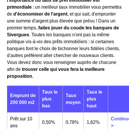
l'importance du taux de prêt immobilier est
primordiale
: un meilleur taux immobilier vous permettra
de
d'économiser de l'argent
, et qui sait, d'emprunter
une somme d'argent plus élevée que prévu ! Dans un
premier temps,
faites jouer du coude les banques de
Sivergues
. Toutes les banques n'ont pas la même
politique vis-à-vis des prêts immobiliers : si certaines
banques font le choix de bichonner leurs fidèles clients,
d'autres préfèrent aller chercher de nouveaux clients.
Vous devez donc vous renseigner auprès de chacune
afin de
trouver celle qui vous fera la meilleure
proposition
.
Taux le
Taux le
Emprunt de
Taux
plus
plus
200 000 m2
moyen
bas
haut
Prêt sur 10
Continu
0,50%
0,78%
1,62%
ans
>