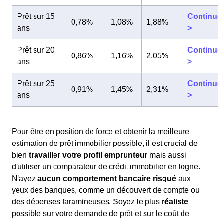
Prêt sur 15
Continu
0,78%
1,08%
1,88%
ans
>
Prêt sur 20
Continu
0,86%
1,16%
2,05%
ans
>
Prêt sur 25
Continu
0,91%
1,45%
2,31%
ans
>
Pour être en position de force et obtenir la meilleure
estimation de prêt immobilier possible, il est crucial de
bien
travailler votre profil emprunteur
mais aussi
d'utiliser un comparateur de crédit immobilier en logne.
N'ayez
aucun comportement bancaire risqué
aux
yeux des banques, comme un découvert de compte ou
des dépenses faramineuses. Soyez le plus
réaliste
possible sur votre demande de prêt et sur le coût de