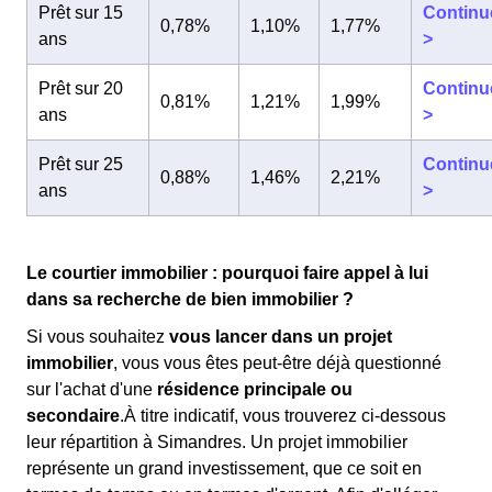
Prêt sur 15
Continu
0,78%
1,10%
1,77%
ans
>
Prêt sur 20
Continu
0,81%
1,21%
1,99%
ans
>
Prêt sur 25
Continu
0,88%
1,46%
2,21%
ans
>
Le courtier immobilier : pourquoi faire appel à lui
dans sa recherche de bien immobilier ?
Si vous souhaitez
vous lancer dans un projet
immobilier
, vous vous êtes peut-être déjà questionné
sur l'achat d'une
résidence principale ou
secondaire
.À titre indicatif, vous trouverez ci-dessous
leur répartition à Simandres. Un projet immobilier
représente un grand investissement, que ce soit en