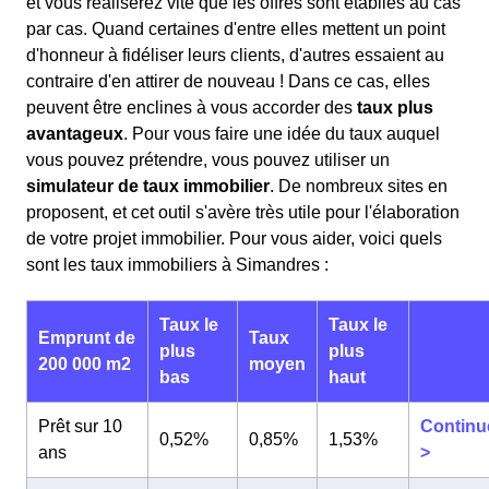
et vous réaliserez vite que les offres sont établies au cas
par cas. Quand certaines d'entre elles mettent un point
d'honneur à fidéliser leurs clients, d'autres essaient au
contraire d'en attirer de nouveau ! Dans ce cas, elles
peuvent être enclines à vous accorder des
taux plus
avantageux
. Pour vous faire une idée du taux auquel
vous pouvez prétendre, vous pouvez utiliser un
simulateur de taux immobilier
. De nombreux sites en
proposent, et cet outil s'avère très utile pour l'élaboration
de votre projet immobilier. Pour vous aider, voici quels
sont les taux immobiliers à Simandres :
Taux le
Taux le
Emprunt de
Taux
plus
plus
200 000 m2
moyen
bas
haut
Prêt sur 10
Continu
0,52%
0,85%
1,53%
ans
>