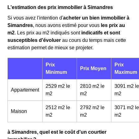
L'estimation des prix immobilier à Simandres
Si vous avez l'intention d'
acheter un bien immobilier à
Simandres
, nous avons estimé pour vous
les prix au
m
2
. Les prix au m
2
indiqués sont
indicatifs et sont
susceptibles d'évoluer
au cours du temps mais cette
estimation permet de mieux se projeter.
Prix
Prix
Prix Moyen
Minimum
Maximum
2529 m2 le
2810 m2 le
3091 m2 le
Appartement
m
2
m
2
m
2
2512 m2 le
2792 m2 le
3071 m2 le
Maison
m
2
m
2
m
2
à Simandres, quel est le coût d'un courtier