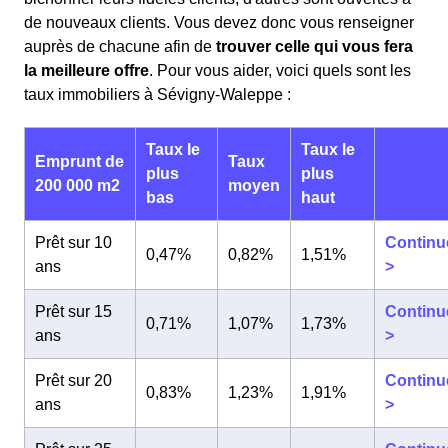
de nouveaux clients. Vous devez donc vous renseigner
auprès de chacune afin de
trouver celle qui vous fera
la meilleure offre
. Pour vous aider, voici quels sont les
taux immobiliers à Sévigny-Waleppe :
Taux le
Taux le
Emprunt de
Taux
plus
plus
200 000 m2
moyen
bas
haut
Prêt sur 10
Continu
0,47%
0,82%
1,51%
ans
>
Prêt sur 15
Continu
0,71%
1,07%
1,73%
ans
>
Prêt sur 20
Continu
0,83%
1,23%
1,91%
ans
>