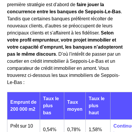
première stratégie est d'abord de
faire jouer la
concurrence entre les banques de Seppois-Le-Bas
.
Tandis que certaines banques préfèrent récolter de
nouveaux clients, d'autres se préoccupent de leurs
principaux clients et s'affairent à les fidéliser.
Selon
votre profil emprunteur, votre projet immobilier et
votre capacité d'emprunt, les banques n'adopteront
pas le même discours
. D'où l'intérêt de passer par un
courtier en crédit immobilier à Seppois-Le-Bas et un
comparateur de crédit immobilier en amont. Vous
trouverez ci-dessous les taux immobiliers de Seppois-
Le-Bas :
Taux le
Taux le
Emprunt de
Taux
plus
plus
200 000 m2
moyen
bas
haut
Prêt sur 10
Continu
0,54%
0,78%
1,58%