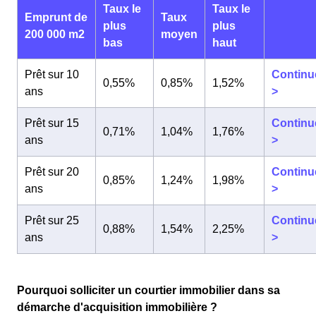
Taux le
Taux le
Emprunt de
Taux
plus
plus
200 000 m2
moyen
bas
haut
Prêt sur 10
Continu
0,55%
0,85%
1,52%
ans
>
Prêt sur 15
Continu
0,71%
1,04%
1,76%
ans
>
Prêt sur 20
Continu
0,85%
1,24%
1,98%
ans
>
Prêt sur 25
Continu
0,88%
1,54%
2,25%
ans
>
Pourquoi solliciter un courtier immobilier dans sa
démarche d'acquisition immobilière ?