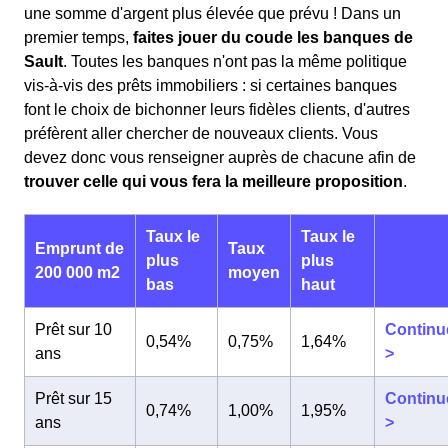
une somme d'argent plus élevée que prévu ! Dans un
premier temps,
faites jouer du coude les banques de
Sault
. Toutes les banques n'ont pas la même politique
vis-à-vis des prêts immobiliers : si certaines banques
font le choix de bichonner leurs fidèles clients, d'autres
préfèrent aller chercher de nouveaux clients. Vous
devez donc vous renseigner auprès de chacune afin de
trouver celle qui vous fera la meilleure proposition
.
Taux le
Taux le
Emprunt de
Taux
plus
plus
200 000 m2
moyen
bas
haut
Prêt sur 10
Continu
0,54%
0,75%
1,64%
ans
>
Prêt sur 15
Continu
0,74%
1,00%
1,95%
ans
>