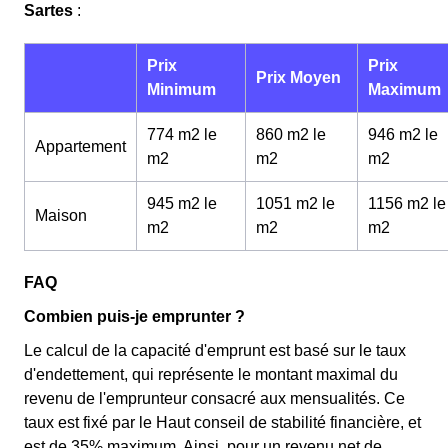
Sartes
:
Prix
Prix
Prix Moyen
Minimum
Maximum
774 m2 le
860 m2 le
946 m2 le
Appartement
m
2
m
2
m
2
945 m2 le
1051 m2 le
1156 m2 le
Maison
m
2
m
2
m
2
FAQ
Combien puis-je emprunter ?
Le calcul de la capacité d'emprunt est basé sur le taux
d'endettement, qui représente le montant maximal du
revenu de l'emprunteur consacré aux mensualités. Ce
taux est fixé par le Haut conseil de stabilité financière, et
est de 35% maximum. Ainsi, pour un revenu net de