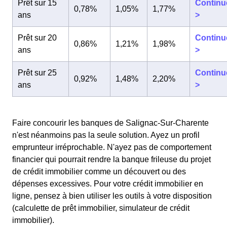
Prêt sur 15
Continu
0,78%
1,05%
1,77%
ans
>
Prêt sur 20
Continu
0,86%
1,21%
1,98%
ans
>
Prêt sur 25
Continu
0,92%
1,48%
2,20%
ans
>
Faire concourir les banques de Salignac-Sur-Charente
n'est néanmoins pas la seule solution. Ayez un profil
emprunteur irréprochable. N'ayez pas de comportement
financier qui pourrait rendre la banque frileuse du projet
de crédit immobilier comme un découvert ou des
dépenses excessives. Pour votre crédit immobilier en
ligne, pensez à bien utiliser les outils à votre disposition
(calculette de prêt immobilier, simulateur de crédit
immobilier).